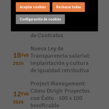
Laboral: Actualización
Aceptar cookies
Rechazar todas
25
Feb
en Seguridad Social,
Configuración de cookies
Jubilaciones,
2026
Modificación y Extinción
de Contratos
Nueva Ley de
18
Feb
Transparencia salarial:
implantación y cultura
2026
de igualdad retributiva
Project Management:
Cómo Dirigir Proyectos
12
Feb
con Éxito - 100 x 100
2026
bonificable