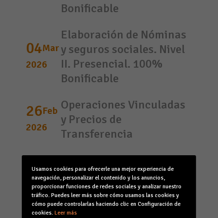
Bonificable
Elaboración de Nóminas
04
Mar
y seguros sociales. Nivel
II. Presencial. 100%
2026
Bonificable
Operaciones Vinculadas
26
Feb
y Precios de
2026
Transferencia
De Clientes a Fans: Crea
25
Feb
Usamos cookies para ofrecerle una mejor experiencia de
experiencias
navegación, personalizar el contenido y los anuncios,
2026
memorables de servicio
proporcionar funciones de redes sociales y analizar nuestro
tráfico. Puedes leer más sobre cómo usamos las cookies y
cómo puede controlarlas haciendo clic en Configuración de
(Menorca) Derecho
cookies.
Leer más