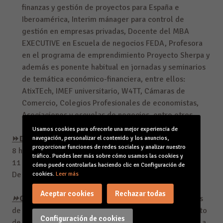
finanzas y gestión de proyectos para España e
Iberoamérica, Interim mánager para control de
gestión en empresas privadas, Docente del MBA
EXECUTIVE en Escuela de negocios FEDA, Profesora
en el programa de emprendimiento Proyecto Sherpa y
además es ponente habitual en jornadas y seminarios
de temática económico-financiera, entre ellos:
AtixTEch, IMEF universitario, W4TT, Cámaras de
Comercio, Colegios Profesionales de economistas,
Asociaciones y escuelas de negocios, entre otros.
Usamos cookies para ofrecerle una mejor experiencia de
⏩DURACIÓN Y FECHA:
navegación, personalizar el contenido y los anuncios,
proporcionar funciones de redes sociales y analizar nuestro
8 horas
tráfico. Puedes leer más sobre cómo usamos las cookies y
11 de junio de 2026
cómo puede controlarlas haciendo clic en Configuración de
De 9.30 a 14.00 y de 15.00 a 18.30 horas
cookies.
Leer más
Aceptar cookies
Rechazar todas
⏩CUOTA DE INSCRIPCIÓN :
La cuota de inscripción es
de 295 € para asociados a CAEB y a partir del 2º inscrito
Configuración de cookies
de la misma empresa. 310 € en el resto de los casos. La