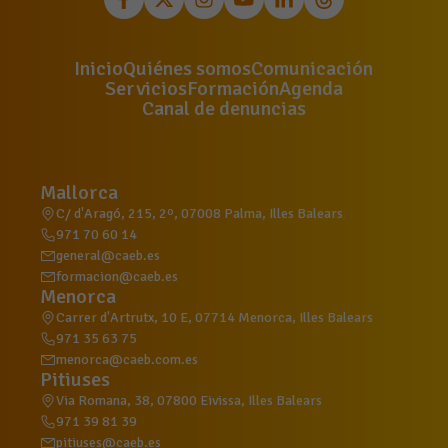
Inicio
Quiénes somos
Comunicación
Servicios
Formación
Agenda
Canal de denuncias
Mallorca
C/ d'Aragó, 215, 2º, 07008 Palma, Illes Balears
971 70 60 14
general@caeb.es
formacion@caeb.es
Menorca
Carrer d'Artrutx, 10 E, 07714 Menorca, Illes Balears
971 35 63 75
menorca@caeb.com.es
Pitiuses
Via Romana, 38, 07800 Eivissa, Illes Balears
971 39 81 39
pitiuses@caeb.es