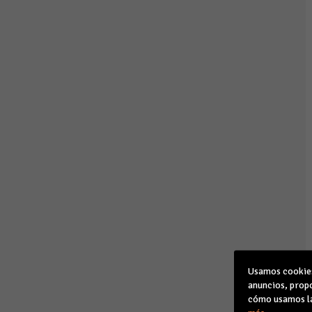
Usamos cookies 
anuncios, propo
cómo usamos la