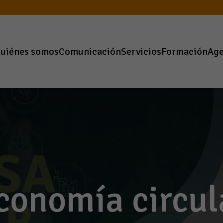
uiénes somos
Comunicación
Servicios
Formación
Ag
conomía circul