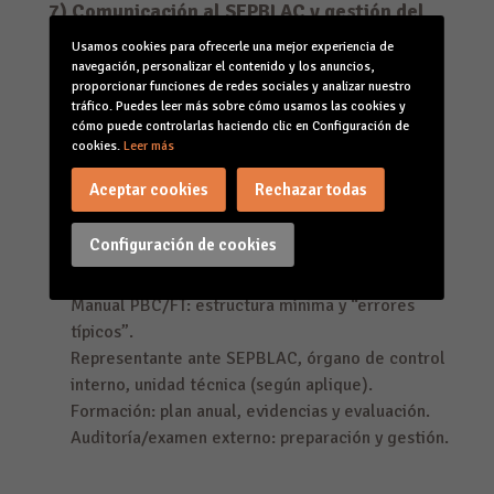
7) Comunicación al SEPBLAC y gestión del
secreto
Usamos cookies para ofrecerle una mejor experiencia de
navegación, personalizar el contenido y los anuncios,
Cuándo comunicar: lógica y umbrales prácticos.
proporcionar funciones de redes sociales y analizar nuestro
Contenido mínimo y calidad de la comunicación.
tráfico. Puedes leer más sobre cómo usamos las cookies y
cómo puede controlarlas haciendo clic en Configuración de
Prohibición de revelación (tipping-off) y cómo
cookies.
Leer más
entrenar al equipo.
Qué hacer ante requerimientos de información.
Aceptar cookies
Rechazar todas
8) Gobierno del sistema: políticas,
Configuración de cookies
procedimientos y roles
Manual PBC/FT: estructura mínima y “errores
típicos”.
Representante ante SEPBLAC, órgano de control
interno, unidad técnica (según aplique).
Formación: plan anual, evidencias y evaluación.
Auditoría/examen externo: preparación y gestión.