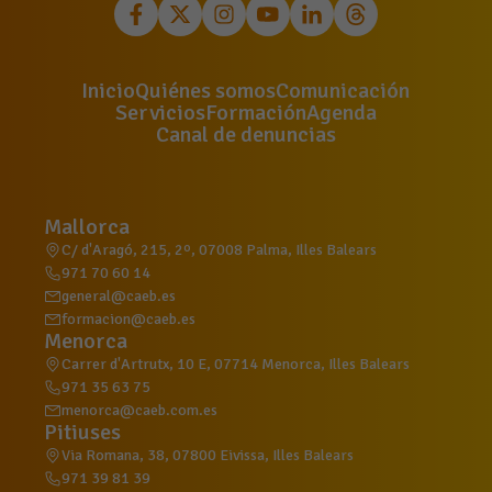
Inicio
Quiénes somos
Comunicación
Servicios
Formación
Agenda
Canal de denuncias
Mallorca
C/ d'Aragó, 215, 2º, 07008 Palma, Illes Balears
971 70 60 14
general@caeb.es
formacion@caeb.es
Menorca
Carrer d'Artrutx, 10 E, 07714 Menorca, Illes Balears
971 35 63 75
menorca@caeb.com.es
Pitiuses
Via Romana, 38, 07800 Eivissa, Illes Balears
971 39 81 39