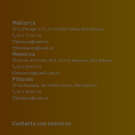
Mallorca
C/ d'Aragó, 215, 2º, 07008 Palma, Illes Balears
971 70 60 14
general@caeb.es
formacion@caeb.es
Menorca
Carrer d'Artrutx, 10 E, 07714 Menorca, Illes Balears
971 35 63 75
menorca@caeb.com.es
Pitiuses
Via Romana, 38, 07800 Eivissa, Illes Balears
971 39 81 39
pitiuses@caeb.es
Contacta con nosotros