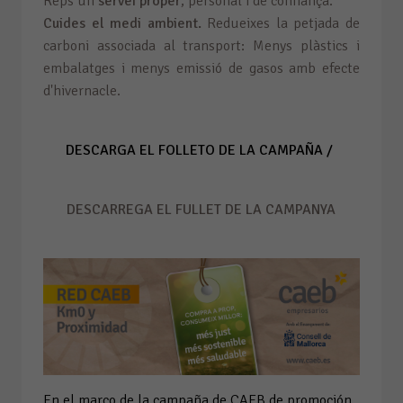
Reps un
servei proper
, personal i de confiança.
Cuides el medi ambient.
Redueixes la petjada de
carboni associada al transport: Menys plàstics i
embalatges i menys emissió de gasos amb efecte
d'hivernacle.
DESCARGA EL FOLLETO DE LA CAMPAÑA /
DESCARREGA EL FULLET DE LA CAMPANYA
En el marco de la campaña de CAEB de promoción