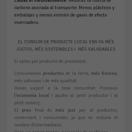
Cuidas el medioambiente
. Reduces la huella de
carbono asociada al transporte: Menos plásticos y
embalajes y menos emisión de gases de efecto
invernadero.
EL CONSUM DE PRODUCTE LOCAL ENS FA MÉS
JUSTOS, MÉS SOSTENIBLES I MÉS SALUDABLES
Si optes pel producte de proximitat:
Consumeixes
productes
de la terra,
més frescos
,
més sabrosos i de més qualitat.
Dones suport a la teva comunitat: Promous
l'economia local
i ajudes al petit productor i al
petit comerç.
El
preu
final és
més just
per al productor,
comerciant i consumidor, ja que es redueix el
nombre d'intermediaris.