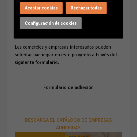
podcasts y/o microespacios audiovisuales..)
Aceptar cookies
Rechazar todas
• Asociar su actividad a una campaña vinculada a
valores de sostenibilidad, proximidad y calidad
Configuración de cookies
Los comercios y empresas interesados pueden
solicitar participar en este proyecto a través del
siguiente formulario
:
Formulario de adhesión
DESCARGA EL CATÁLOGO DE EMPRESAS
ADHERIDAS