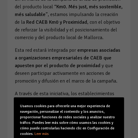
del producto local “
Km0. Més just, més sostenible,
més saludable
”, estamos impulsando la creación
de la
Red CAEB Km0 y Proximidad
, con el objetivo
de reforzar la visibilidad y el posicionamiento del
comercio y del producto local de Mallorca.
Esta red estará integrada por
empresas asociadas
a organizaciones empresariales de CAEB que
apuesten por el producto de proximidad
y que
deseen participar activamente en acciones de
promoción y difusión en el marco de la campaña.
A través de esta iniciativa, los establecimientos
participantes podrán:
Usamos cookies para ofrecerle una mejor experiencia de
navegación, personalizar el contenido y los anuncios,
• Obtener visibilidad
proporcionar funciones de redes sociales y analizar nuestro
• Participar en acciones promocionales y de
tráfico. Puedes leer más sobre cómo usamos las cookies y
cómo puede controlarlas haciendo clic en Configuración de
dinamización (muestras, degustaciones, presencia
cookies.
Leer más
en eventos empresariales, participación en