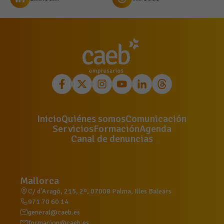
Inicio
Quiénes somos
Comunicación
Servicios
Formación
Agenda
Canal de denuncias
Mallorca
C/ d'Aragó, 215, 2º, 07008 Palma, Illes Balears
971 70 60 14
general@caeb.es
formacion@caeb.es