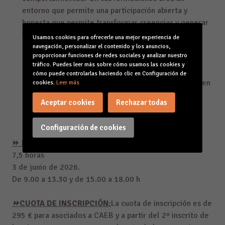
entorno que permite una participación abierta y
honesta que permite transformar creencias y generar
impacto en el puesto de trabajo.
Usamos cookies para ofrecerle una mejor experiencia de
Licenciado en Economía por la Universidad de
navegación, personalizar el contenido y los anuncios,
proporcionar funciones de redes sociales y analizar nuestro
Barcelona y Máster en en Dirección de Empresas
tráfico. Puedes leer más sobre cómo usamos las cookies y
(MBA) por el IDEC – UPF, lleva más de 20 años
cómo puede controlarlas haciendo clic en Configuración de
elaborando e impartiendo programas de formación en
cookies.
Leer más
habilidades, que versan sobre las diversas materias:
Aceptar cookies
Rechazar todas
Cultura de empresa, Gestión de quejas y conflictos,
atención al cliente, liderazgo…entre otras.
Configuración de cookies
⏩ DURACIÓN, FECHA Y HORARIO:
7,5 horas
3 de junio de 2026.
De 9.00 a 13.30 y de 15.00 a 18.00 h
⏩CUOTA DE INSCRIPCIÓN:
La cuota de inscripción es de
295 € para asociados a CAEB y a partir del 2º inscrito de