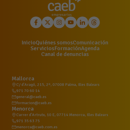
Inicio
Quiénes somos
Comunicación
Servicios
Formación
Agenda
Canal de denuncias
Mallorca
C/ d'Aragó, 215, 2º, 07008 Palma, Illes Balears
971 70 60 14
general@caeb.es
formacion@caeb.es
Menorca
Carrer d'Artrutx, 10 E, 07714 Menorca, Illes Balears
971 35 63 75
menorca@caeb.com.es