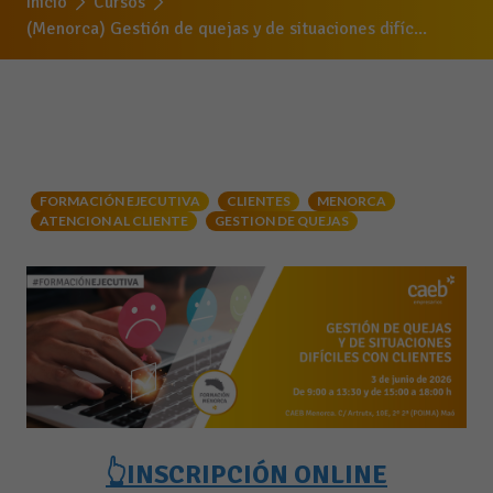
Inicio
Cursos
(Menorca) Gestión de quejas y de situaciones difíc...
FORMACIÓN EJECUTIVA
CLIENTES
MENORCA
ATENCION AL CLIENTE
GESTION DE QUEJAS
👆INSCRIPCIÓN ONLINE