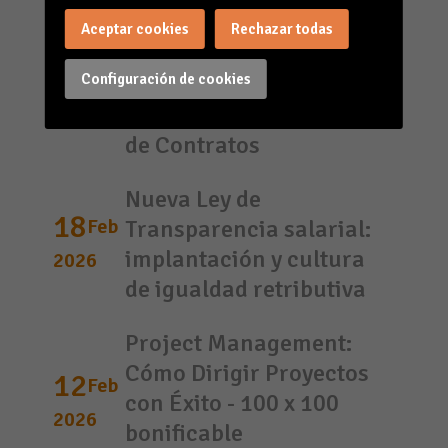
Laboral: Actualización
Aceptar cookies
Rechazar todas
25
Feb
en Seguridad Social,
Configuración de cookies
Jubilaciones,
2026
Modificación y Extinción
de Contratos
Nueva Ley de
18
Feb
Transparencia salarial:
implantación y cultura
2026
de igualdad retributiva
Project Management:
Cómo Dirigir Proyectos
12
Feb
con Éxito - 100 x 100
2026
bonificable