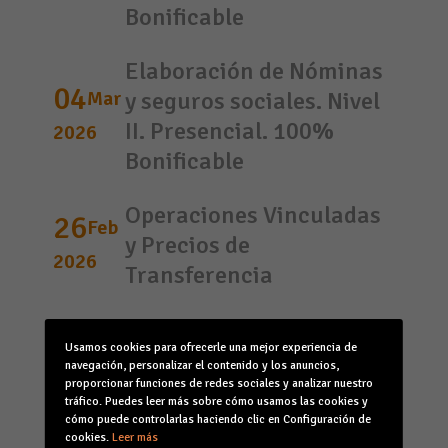
Bonificable
Elaboración de Nóminas
04
Mar
y seguros sociales. Nivel
II. Presencial. 100%
2026
Bonificable
Operaciones Vinculadas
26
Feb
y Precios de
2026
Transferencia
De Clientes a Fans: Crea
25
Feb
Usamos cookies para ofrecerle una mejor experiencia de
experiencias
navegación, personalizar el contenido y los anuncios,
2026
memorables de servicio
proporcionar funciones de redes sociales y analizar nuestro
tráfico. Puedes leer más sobre cómo usamos las cookies y
cómo puede controlarlas haciendo clic en Configuración de
(Menorca) Derecho
cookies.
Leer más