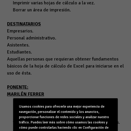
Imprimir varias hojas de cálculo a la vez.
Borrar un área de impresión.
DESTINATARIOS
Empresarios.
Personal administrativo.
Asistentes.
Estudiantes.
Aquellas personas que requieran obtener fundamentos
básicos de la hoja de cálculo de Excel para iniciarse en el
uso de ésta.
PONENTE:
MARILÉN FERRER
Ingeniera Informática, experta en el manejo del
Usamos cookies para ofrecerle una mejor experiencia de
programa Excel y en su aplicación a la gestión
navegación, personalizar el contenido y los anuncios,
Empresarial, con amplia experiencia docente en la
proporcionar funciones de redes sociales y analizar nuestro
impartición de formación para adultos profesionales.
tráfico. Puedes leer más sobre cómo usamos las cookies y
cómo puede controlarlas haciendo clic en Configuración de