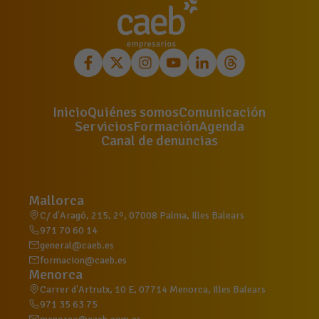
Inicio
Quiénes somos
Comunicación
Servicios
Formación
Agenda
Canal de denuncias
Mallorca
C/ d'Aragó, 215, 2º, 07008 Palma, Illes Balears
971 70 60 14
general@caeb.es
formacion@caeb.es
Menorca
Carrer d'Artrutx, 10 E, 07714 Menorca, Illes Balears
971 35 63 75