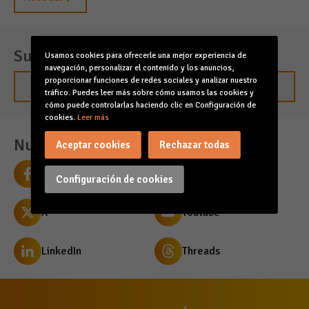
Suscríbete para estar al día
Usamos cookies para ofrecerle una mejor experiencia de
navegación, personalizar el contenido y los anuncios,
proporcionar funciones de redes sociales y analizar nuestro
Suscribirme
tráfico. Puedes leer más sobre cómo usamos las cookies y
cómo puede controlarlas haciendo clic en Configuración de
cookies.
Leer más
Nuestras redes sociales
Aceptar cookies
Rechazar todas
Facebook
Instagram
Configuración de cookies
X
Youtube
LinkedIn
Threads