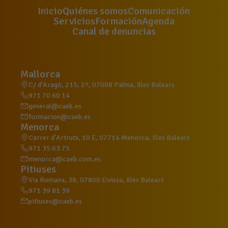
Inicio
Quiénes somos
Comunicación
Servicios
Formación
Agenda
Canal de denuncias
Mallorca
C/ d'Aragó, 215, 2º, 07008 Palma, Illes Balears
971 70 60 14
general@caeb.es
formacion@caeb.es
Menorca
Carrer d'Artrutx, 10 E, 07714 Menorca, Illes Balears
971 35 63 75
menorca@caeb.com.es
Pitiuses
Via Romana, 38, 07800 Eivissa, Illes Balears
971 39 81 39
pitiuses@caeb.es