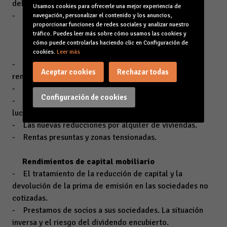
del trabajo plurianuales.
Usamos cookies para ofrecerle una mejor experiencia de
- Retribuciones en especie. La novación contractual.
navegación, personalizar el contenido y los anuncios,
proporcionar funciones de redes sociales y analizar nuestro
tráfico. Puedes leer más sobre cómo usamos las cookies y
cómo puede controlarlas haciendo clic en Configuración de
Rendimientos de capital Inmobiliario
cookies.
Leer más
- Partidas que intervienen en la determinación del
Aceptar cookies
Rechazar todas
rendimiento neto.
- Distinción entre gasto y mejora.
Configuración de cookies
- La amortización de inmuebles adquiridos a título
lucrativo.
- Las nuevas reducciones por alquiler de viviendas.
- Rentas presuntas y zonas tensionadas.
Rendimientos de capital mobiliario
- El tratamiento de la reducción de capital y la
devolución de la prima de emisión en las sociedades no
cotizadas.
- Prestamos de socios a sus sociedades. La situación
inversa y el riesgo del dividendo encubierto.