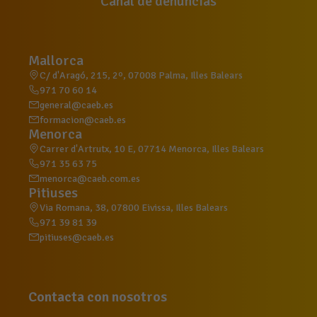
Canal de denuncias
Mallorca
C/ d'Aragó, 215, 2º, 07008 Palma, Illes Balears
971 70 60 14
general@caeb.es
formacion@caeb.es
Menorca
Carrer d'Artrutx, 10 E, 07714 Menorca, Illes Balears
971 35 63 75
menorca@caeb.com.es
Pitiuses
Via Romana, 38, 07800 Eivissa, Illes Balears
971 39 81 39
pitiuses@caeb.es
Contacta con nosotros