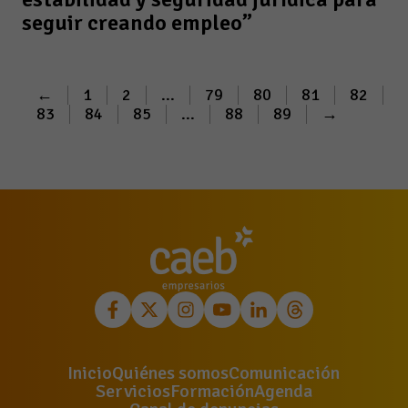
seguir creando empleo”
←
1
2
...
79
80
81
82
83
84
85
...
88
89
→
Inicio
Quiénes somos
Comunicación
Servicios
Formación
Agenda