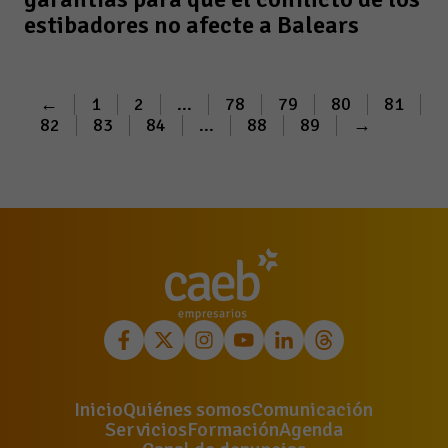
estibadores no afecte a Balears
←
1
2
...
78
79
80
81
82
83
84
...
88
89
→
Inicio
Quiénes somos
Comunicación
Servicios
Formación
Agenda