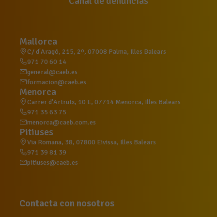
Canal de denuncias
Mallorca
C/ d'Aragó, 215, 2º, 07008 Palma, Illes Balears
971 70 60 14
general@caeb.es
formacion@caeb.es
Menorca
Carrer d'Artrutx, 10 E, 07714 Menorca, Illes Balears
971 35 63 75
menorca@caeb.com.es
Pitiuses
Via Romana, 38, 07800 Eivissa, Illes Balears
971 39 81 39
pitiuses@caeb.es
Contacta con nosotros