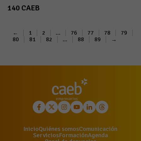
140 CAEB
←
1
2
...
76
77
78
79
80
81
82
...
88
89
→
Inicio
Quiénes somos
Comunicación
Servicios
Formación
Agenda