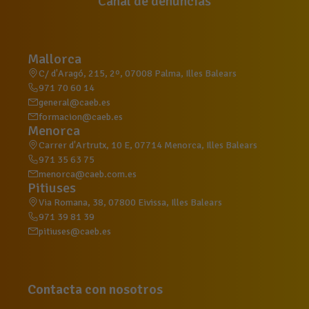
Canal de denuncias
Mallorca
C/ d'Aragó, 215, 2º, 07008 Palma, Illes Balears
971 70 60 14
general@caeb.es
formacion@caeb.es
Menorca
Carrer d'Artrutx, 10 E, 07714 Menorca, Illes Balears
971 35 63 75
menorca@caeb.com.es
Pitiuses
Via Romana, 38, 07800 Eivissa, Illes Balears
971 39 81 39
pitiuses@caeb.es
Contacta con nosotros