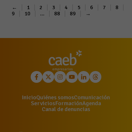
←
1
2
3
4
5
6
7
8
9
10
...
88
89
→
Inicio
Quiénes somos
Comunicación
Servicios
Formación
Agenda
Canal de denuncias