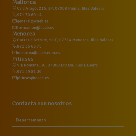
Mallorca
C/ d'Aragó, 215, 2º, 07008 Palma, Illes Balears
971 70 60 14
general@caeb.es
formacion@caeb.es
Menorca
Carrer d'Artrutx, 10 E, 07714 Menorca, Illes Balears
971 35 63 75
menorca@caeb.com.es
Pitiuses
Via Romana, 38, 07800 Eivissa, Illes Balears
971 39 81 39
pitiuses@caeb.es
Contacta con nosotros