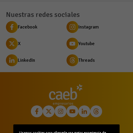
Nuestras redes sociales
Facebook
Instagram
X
Youtube
LinkedIn
Threads
Inicio
Quiénes somos
Comunicación
Usamos cookies para ofrecerle una mejor experiencia de