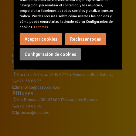
Servicios
Formación
Agenda
navegación, personalizar el contenido y los anuncios,
Canal de denuncias
proporcionar funciones de redes sociales y analizar nuestro
tráfico. Puedes leer más sobre cómo usamos las cookies y
cómo puede controlarlas haciendo clic en Configuración de
cookies.
Leer más
Mallorca
Aceptar cookies
Rechazar todas
C/ d'Aragó, 215, 2º, 07008 Palma, Illes Balears
971 70 60 14
Configuración de cookies
general@caeb.es
formacion@caeb.es
Menorca
Carrer d'Artrutx, 10 E, 07714 Menorca, Illes Balears
971 35 63 75
menorca@caeb.com.es
Pitiuses
Via Romana, 38, 07800 Eivissa, Illes Balears
971 39 81 39
pitiuses@caeb.es