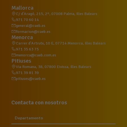
Mallorca
C/ d'Aragó, 215, 2º, 07008 Palma, Illes Balears
971 70 60 14
general@caeb.es
formacion@caeb.es
Menorca
Carrer d'Artrutx, 10 E, 07714 Menorca, Illes Balears
971 35 63 75
menorca@caeb.com.es
Pitiuses
Via Romana, 38, 07800 Eivissa, Illes Balears
971 39 81 39
pitiuses@caeb.es
Contacta con nosotros