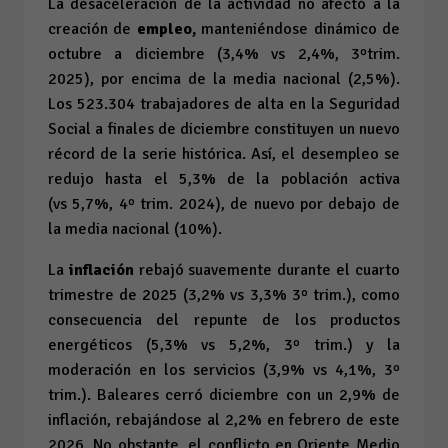
La desaceleración de la actividad no afectó a la
creación de
empleo,
manteniéndose dinámico de
octubre a diciembre (3,4%
vs
2,4%, 3ºtrim.
2025), por encima de la media nacional (2,5%).
Los 523.304 trabajadores de alta en la Seguridad
Social a finales de diciembre constituyen un nuevo
récord de la serie histórica. Así, el desempleo se
redujo hasta el 5,3% de la población activa
(
vs
5,7%, 4º trim. 2024), de nuevo por debajo de
la media nacional (10%).
La
inflación
rebajó suavemente durante el cuarto
trimestre de 2025 (3,2%
vs
3,3% 3º trim.), como
consecuencia del repunte de los productos
energéticos (5,3%
vs
5,2%, 3º trim.) y la
moderación en los servicios (3,9%
vs
4,1%, 3º
trim.). Baleares cerró diciembre con un 2,9% de
inflación, rebajándose al 2,2% en febrero de este
2026. No obstante, el conflicto en Oriente Medio