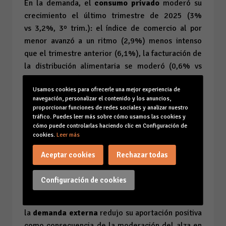
En la demanda, el
consumo privado
moderó su
crecimiento el último trimestre de 2025 (3%
vs
3,2%, 3º trim.): el índice de comercio al por
menor avanzó a un ritmo (2,9%) menos intenso
que el trimestre anterior (6,1%), la facturación de
la distribución alimentaria se moderó (0,6% vs
1,5% 3º trim.) y la producción de bienes de
Usamos cookies para ofrecerle una mejor experiencia de
consumo incluso retrocedió (-1,5% vs 3,2%, 3º
navegación, personalizar el contenido y los anuncios,
trim.). En la misma línea, el gasto de los no
proporcionar funciones de redes sociales y analizar nuestro
residentes también perdió fuelle durante el
tráfico. Puedes leer más sobre cómo usamos las cookies y
cómo puede controlarlas haciendo clic en Configuración de
cuarto trimestre (0,2% vs 5,5%, 3º trim.)
cookies.
Leer más
En contraste, la
inversión
volvió a erigirse en el
Aceptar cookies
Rechazar todas
componente más dinámico fortaleciendo su ritmo
de avance los últimos tres meses del año (4,1%
Configuración de cookies
vs
3,8%, 3ºtrim.) en coherencia con el buen
comportamiento de la construcción. Finalmente,
la
demanda externa
redujo su aportación positiva
como consecuencia de la moderación del alza en