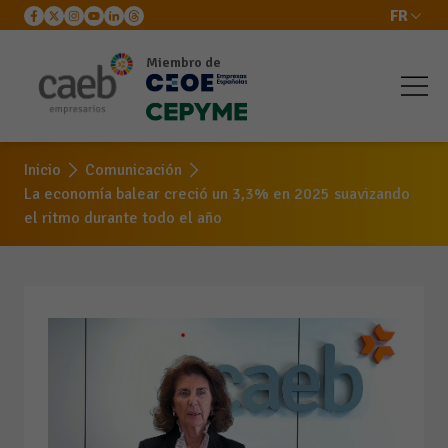
FR
Miembro de
Inicio
Comunicación
La economía balear creció un 3,3% en 2025 suavizando
el ritmo durante todo el año