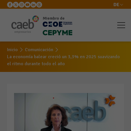
DE
Miembro de
Inicio
Comunicación
La economía balear creció un 3,3% en 2025 suavizando
el ritmo durante todo el año