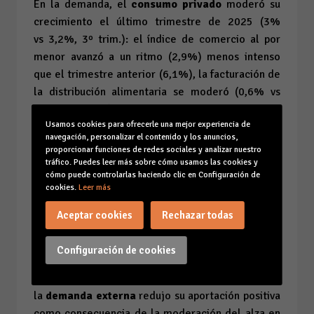
En la demanda, el
consumo privado
moderó su
crecimiento el último trimestre de 2025 (3%
vs
3,2%, 3º trim.): el índice de comercio al por
menor avanzó a un ritmo (2,9%) menos intenso
que el trimestre anterior (6,1%), la facturación de
la distribución alimentaria se moderó (0,6% vs
1,5% 3º trim.) y la producción de bienes de
Usamos cookies para ofrecerle una mejor experiencia de
consumo incluso retrocedió (-1,5% vs 3,2%, 3º
navegación, personalizar el contenido y los anuncios,
trim.). En la misma línea, el gasto de los no
proporcionar funciones de redes sociales y analizar nuestro
residentes también perdió fuelle durante el
tráfico. Puedes leer más sobre cómo usamos las cookies y
cómo puede controlarlas haciendo clic en Configuración de
cuarto trimestre (0,2% vs 5,5%, 3º trim.)
cookies.
Leer más
En contraste, la
inversión
volvió a erigirse en el
Aceptar cookies
Rechazar todas
componente más dinámico fortaleciendo su ritmo
de avance los últimos tres meses del año (4,1%
Configuración de cookies
vs
3,8%, 3ºtrim.) en coherencia con el buen
comportamiento de la construcción. Finalmente,
la
demanda externa
redujo su aportación positiva
como consecuencia de la moderación del alza en