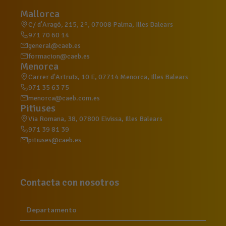
Mallorca
C/ d'Aragó, 215, 2º, 07008 Palma, Illes Balears
971 70 60 14
general@caeb.es
formacion@caeb.es
Menorca
Carrer d'Artrutx, 10 E, 07714 Menorca, Illes Balears
971 35 63 75
menorca@caeb.com.es
Pitiuses
Via Romana, 38, 07800 Eivissa, Illes Balears
971 39 81 39
pitiuses@caeb.es
Contacta con nosotros