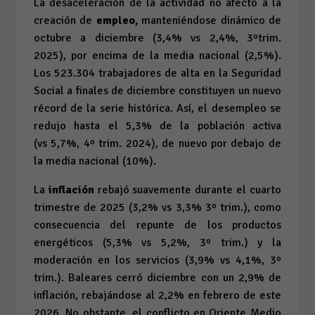
La desaceleración de la actividad no afectó a la
creación de
empleo,
manteniéndose dinámico de
octubre a diciembre (3,4%
vs
2,4%, 3ºtrim.
2025), por encima de la media nacional (2,5%).
Los 523.304 trabajadores de alta en la Seguridad
Social a finales de diciembre constituyen un nuevo
récord de la serie histórica. Así, el desempleo se
redujo hasta el 5,3% de la población activa
(
vs
5,7%, 4º trim. 2024), de nuevo por debajo de
la media nacional (10%).
La
inflación
rebajó suavemente durante el cuarto
trimestre de 2025 (3,2%
vs
3,3% 3º trim.), como
consecuencia del repunte de los productos
energéticos (5,3%
vs
5,2%, 3º trim.) y la
moderación en los servicios (3,9%
vs
4,1%, 3º
trim.). Baleares cerró diciembre con un 2,9% de
inflación, rebajándose al 2,2% en febrero de este
2026. No obstante, el conflicto en Oriente Medio