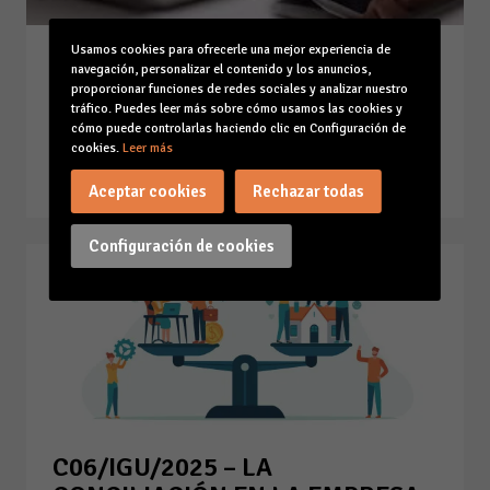
Usamos cookies para ofrecerle una mejor experiencia de
C07/IGU/2025 – El acoso laboral
navegación, personalizar el contenido y los anuncios,
y/o el acoso sexual o por razón
proporcionar funciones de redes sociales y analizar nuestro
tráfico. Puedes leer más sobre cómo usamos las cookies y
de sexo en el ámbito laboral
cómo puede controlarlas haciendo clic en Configuración de
cookies.
Leer más
14-07-25
Leer la noticia
Aceptar cookies
Rechazar todas
Configuración de cookies
C06/IGU/2025 – LA