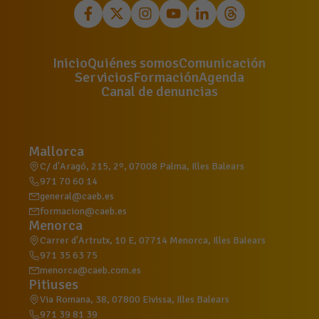
Inicio
Quiénes somos
Comunicación
Servicios
Formación
Agenda
Canal de denuncias
Mallorca
C/ d'Aragó, 215, 2º, 07008 Palma, Illes Balears
971 70 60 14
general@caeb.es
formacion@caeb.es
Menorca
Carrer d'Artrutx, 10 E, 07714 Menorca, Illes Balears
971 35 63 75
menorca@caeb.com.es
Pitiuses
Via Romana, 38, 07800 Eivissa, Illes Balears
971 39 81 39