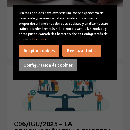
Usamos cookies para ofrecerle una mejor experiencia de
C07/IGU/2025 – El acoso laboral
navegación, personalizar el contenido y los anuncios,
y/o el acoso sexual o por razón
proporcionar funciones de redes sociales y analizar nuestro
tráfico. Puedes leer más sobre cómo usamos las cookies y
de sexo en el ámbito laboral
cómo puede controlarlas haciendo clic en Configuración de
cookies.
Leer más
14-07-25
Leer la noticia
Aceptar cookies
Rechazar todas
Configuración de cookies
C06/IGU/2025 – LA