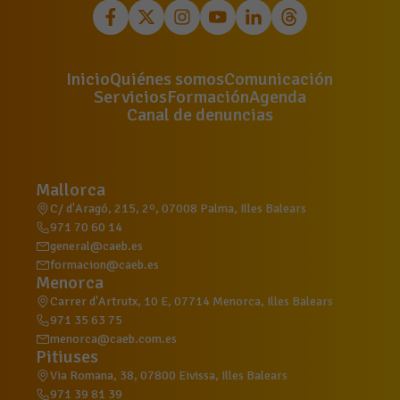
Inicio
Quiénes somos
Comunicación
Servicios
Formación
Agenda
Canal de denuncias
Mallorca
C/ d'Aragó, 215, 2º, 07008 Palma, Illes Balears
971 70 60 14
general@caeb.es
formacion@caeb.es
Menorca
Carrer d'Artrutx, 10 E, 07714 Menorca, Illes Balears
971 35 63 75
menorca@caeb.com.es
Pitiuses
Via Romana, 38, 07800 Eivissa, Illes Balears
971 39 81 39