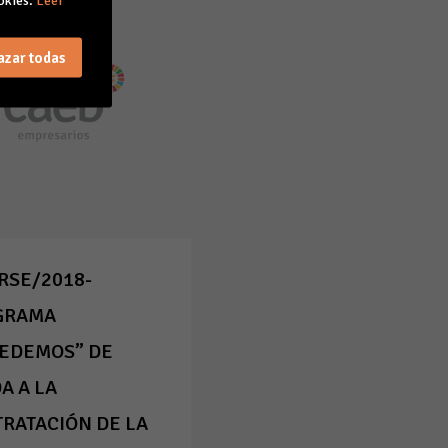
okies.
Leer
azar todas
RSE/2018-
GRAMA
EDEMOS” DE
A A LA
RATACIÓN DE LA