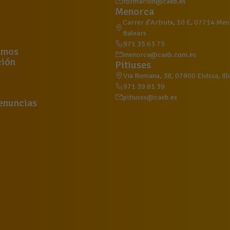
formacion@caeb.es
Menorca
Carrer d'Artrutx, 10 E, 07714 Meno
Balears
971 35 63 75
omos
menorca@caeb.com.es
ión
Pitiuses
Via Romana, 38, 07800 Eivissa, Ill
971 39 81 39
pitiuses@caeb.es
enuncias