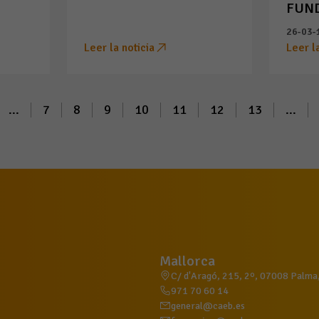
FUN
26-03-
Leer la noticia
Leer l
...
7
8
9
10
11
12
13
...
Mallorca
C/ d'Aragó, 215, 2º, 07008 Palma, 
971 70 60 14
general@caeb.es