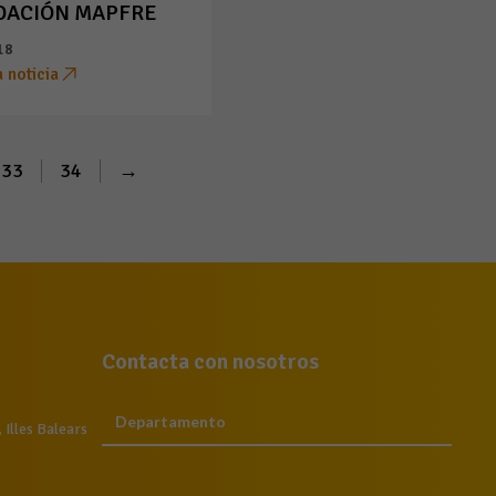
DACIÓN MAPFRE
18
a noticia
33
34
→
Contacta con nosotros
Illes Balears