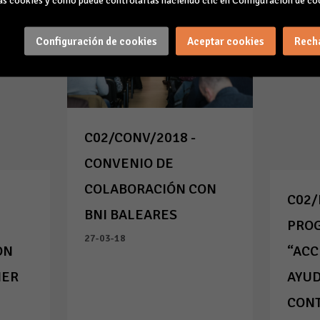
s cookies y cómo puede controlarlas haciendo clic en Configuración de co
Configuración de cookies
Aceptar cookies
Rech
C02/CONV/2018 -
CONVENIO DE
COLABORACIÓN CON
C02/
BNI BALEARES
PRO
27-03-18
ON
“ACC
NER
AYUD
CONT