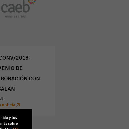
CONV/2018-
ENIO DE
ABORACIÓN CON
BALAN
18
a noticia
nido y los
r más sobre