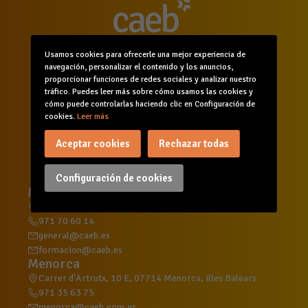
Usamos cookies para ofrecerle una mejor experiencia de
navegación, personalizar el contenido y los anuncios,
proporcionar funciones de redes sociales y analizar nuestro
tráfico. Puedes leer más sobre cómo usamos las cookies y
Inicio
Quiénes somos
Comunicación
cómo puede controlarlas haciendo clic en Configuración de
cookies.
Leer más
Servicios
Formación
Agenda
Canal de denuncias
Aceptar cookies
Rechazar todas
Configuración de cookies
Mallorca
C/ d'Aragó, 215, 2º, 07008 Palma, Illes Balears
971 70 60 14
general@caeb.es
formacion@caeb.es
Menorca
Carrer d'Artrutx, 10 E, 07714 Menorca, Illes Balears
971 35 63 75
menorca@caeb.com.es