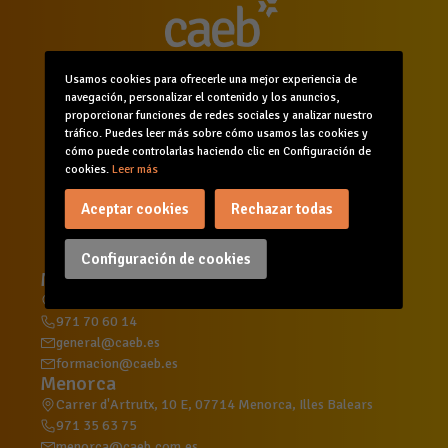
Usamos cookies para ofrecerle una mejor experiencia de
navegación, personalizar el contenido y los anuncios,
proporcionar funciones de redes sociales y analizar nuestro
tráfico. Puedes leer más sobre cómo usamos las cookies y
Inicio
Quiénes somos
Comunicación
cómo puede controlarlas haciendo clic en Configuración de
cookies.
Leer más
Servicios
Formación
Agenda
Canal de denuncias
Aceptar cookies
Rechazar todas
Configuración de cookies
Mallorca
C/ d'Aragó, 215, 2º, 07008 Palma, Illes Balears
971 70 60 14
general@caeb.es
formacion@caeb.es
Menorca
Carrer d'Artrutx, 10 E, 07714 Menorca, Illes Balears
971 35 63 75
menorca@caeb.com.es