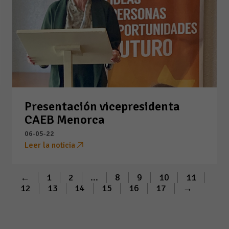
Presentación vicepresidenta
CAEB Menorca
06-05-22
Leer la noticia
←
1
2
...
8
9
10
11
12
13
14
15
16
17
→