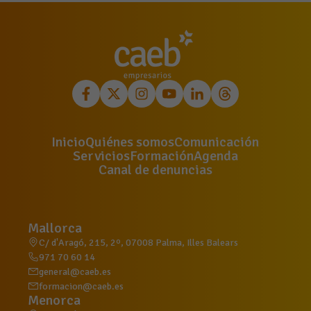
Inicio
Quiénes somos
Comunicación
Servicios
Formación
Agenda
Canal de denuncias
Mallorca
C/ d'Aragó, 215, 2º, 07008 Palma, Illes Balears
971 70 60 14
general@caeb.es
formacion@caeb.es
Menorca