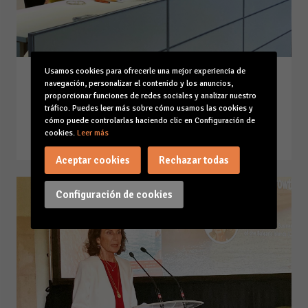
Usamos cookies para ofrecerle una mejor experiencia de
Intervención VI Premios CAEB-
navegación, personalizar el contenido y los anuncios,
Santander a la innovación
proporcionar funciones de redes sociales y analizar nuestro
tráfico. Puedes leer más sobre cómo usamos las cookies y
06-06-22
cómo puede controlarlas haciendo clic en Configuración de
Leer la noticia
cookies.
Leer más
Aceptar cookies
Rechazar todas
Configuración de cookies