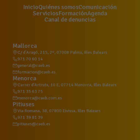
Inicio
Quiénes somos
Comunicación
Servicios
Formación
Agenda
Canal de denuncias
Mallorca
C/ d'Aragó, 215, 2º, 07008 Palma, Illes Balears
971 70 60 14
general@caeb.es
formacion@caeb.es
Menorca
Carrer d'Artrutx, 10 E, 07714 Menorca, Illes Balears
971 35 63 75
menorca@caeb.com.es
Pitiuses
Via Romana, 38, 07800 Eivissa, Illes Balears
971 39 81 39
pitiuses@caeb.es