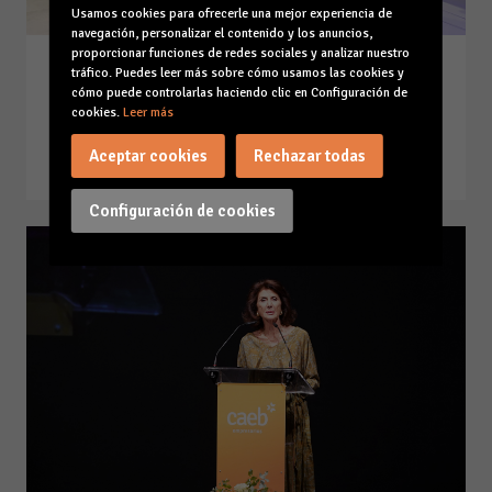
Usamos cookies para ofrecerle una mejor experiencia de
navegación, personalizar el contenido y los anuncios,
proporcionar funciones de redes sociales y analizar nuestro
Bienvenida último Patronato
tráfico. Puedes leer más sobre cómo usamos las cookies y
cómo puede controlarlas haciendo clic en Configuración de
Fundación Impulsa Balears 2025
cookies.
Leer más
15-12-25
Aceptar cookies
Rechazar todas
Leer la noticia
Configuración de cookies