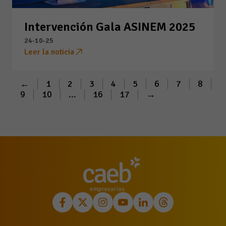
Intervención Gala ASINEM 2025
24-10-25
Leer la noticia
←
1
2
3
4
5
6
7
8
9
10
...
16
17
→