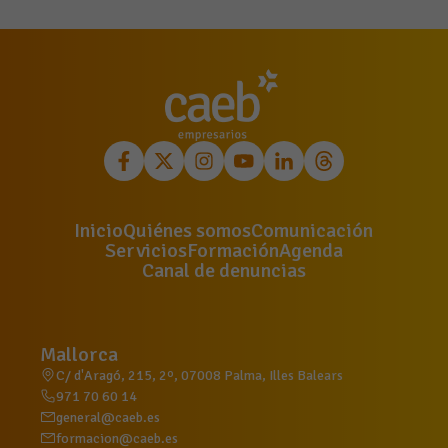
Inicio
Quiénes somos
Comunicación
Servicios
Formación
Agenda
Canal de denuncias
Mallorca
C/ d'Aragó, 215, 2º, 07008 Palma, Illes Balears
971 70 60 14
general@caeb.es
formacion@caeb.es