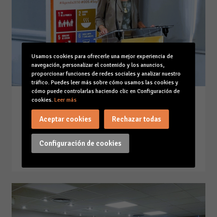
Usamos cookies para ofrecerle una mejor experiencia de
navegación, personalizar el contenido y los anuncios,
proporcionar funciones de redes sociales y analizar nuestro
tráfico. Puedes leer más sobre cómo usamos las cookies y
cómo puede controlarlas haciendo clic en Configuración de
cookies.
Leer más
Bienvenida Jornada MAPFRE-
Cuatrecasas sobre los beneficios
Aceptar cookies
Rechazar todas
de la retribución flexible
09-11-22
Configuración de cookies
Leer la noticia