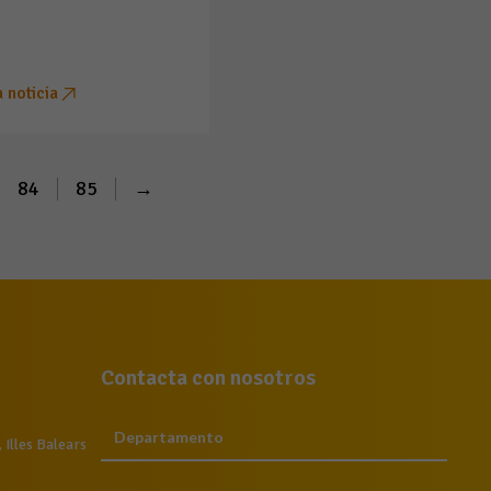
a noticia
84
85
→
Contacta con nosotros
Illes Balears