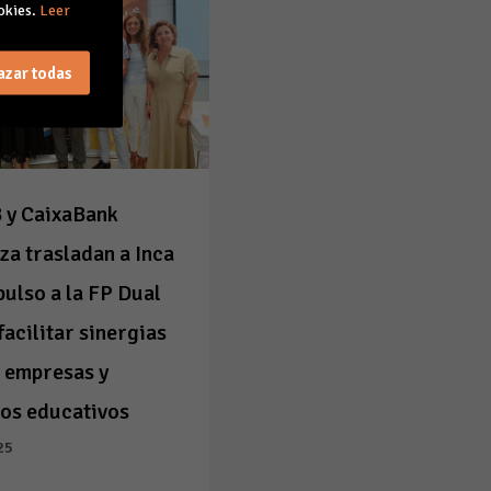
okies.
Leer
azar todas
 y CaixaBank
za trasladan a Inca
pulso a la FP Dual
facilitar sinergias
 empresas y
os educativos
25