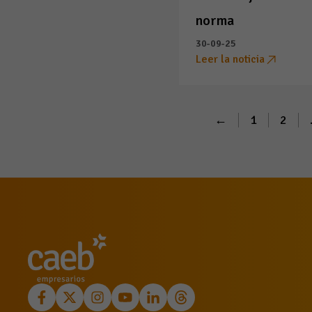
norma
30-09-25
Leer la noticia
←
1
2