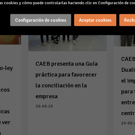
s cookies y cómo puede controlarlas haciendo clic en Configuración de co
Configuración de cookies
Aceptar cookies
Rech
CAEB
CAEB presenta una Guía
o-ley
Duali
práctica para favorecer
el im
la conciliación en la
icos
para 
empresa
entre
29-09-25
icas
centr
e ver
23-09-
a