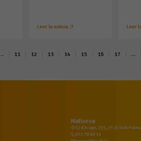
Leer la noticia
Leer l
...
11
12
13
14
15
16
17
...
Mallorca
C/ d'Aragó, 215, 2º, 07008 Palma, 
971 70 60 14
general@caeb.es