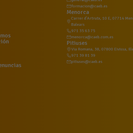
formacion@caeb.es
Menorca
Carrer d'Artrutx, 10 E, 07714 Meno
Balears
971 35 63 75
omos
menorca@caeb.com.es
ión
Pitiuses
Via Romana, 38, 07800 Eivissa, Ill
971 39 81 39
pitiuses@caeb.es
enuncias