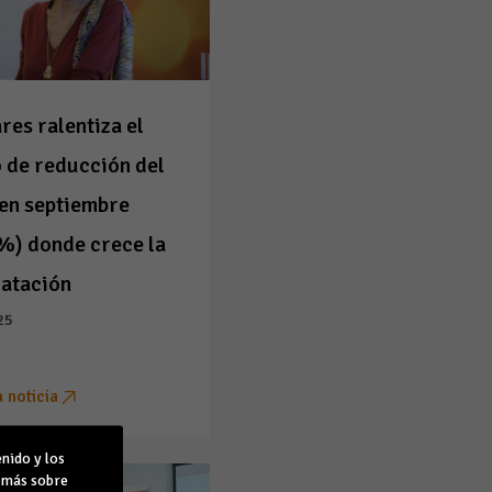
res ralentiza el
 de reducción del
en septiembre
%) donde crece la
ratación
25
a noticia
nido y los
r más sobre