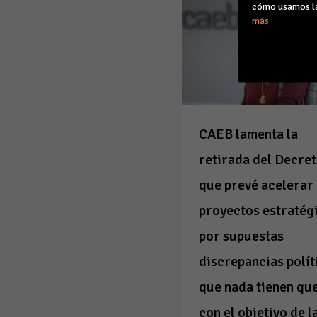
cómo usamos la
más
CAEB lamenta la
retirada del Decret
que prevé acelerar
proyectos estratég
por supuestas
discrepancias polít
que nada tienen qu
con el objetivo de l