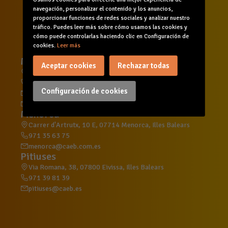
Servicios
Formación
Agenda
navegación, personalizar el contenido y los anuncios,
Canal de denuncias
proporcionar funciones de redes sociales y analizar nuestro
tráfico. Puedes leer más sobre cómo usamos las cookies y
cómo puede controlarlas haciendo clic en Configuración de
cookies.
Leer más
Mallorca
Aceptar cookies
Rechazar todas
C/ d'Aragó, 215, 2º, 07008 Palma, Illes Balears
971 70 60 14
Configuración de cookies
general@caeb.es
formacion@caeb.es
Menorca
Carrer d'Artrutx, 10 E, 07714 Menorca, Illes Balears
971 35 63 75
menorca@caeb.com.es
Pitiuses
Via Romana, 38, 07800 Eivissa, Illes Balears
971 39 81 39
pitiuses@caeb.es