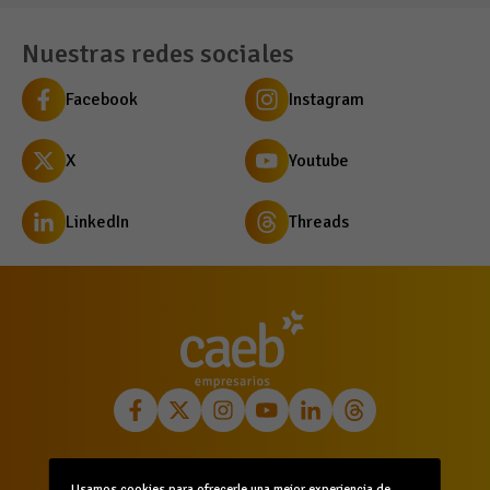
Nuestras redes sociales
Facebook
Instagram
X
Youtube
LinkedIn
Threads
Inicio
Quiénes somos
Comunicación
Usamos cookies para ofrecerle una mejor experiencia de