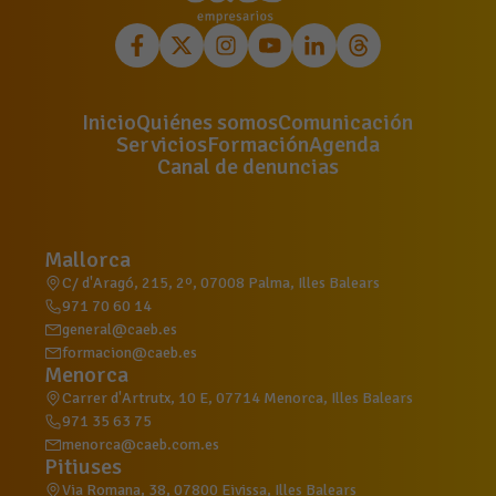
Inicio
Quiénes somos
Comunicación
Servicios
Formación
Agenda
Canal de denuncias
Mallorca
C/ d'Aragó, 215, 2º, 07008 Palma, Illes Balears
971 70 60 14
general@caeb.es
formacion@caeb.es
Menorca
Carrer d'Artrutx, 10 E, 07714 Menorca, Illes Balears
971 35 63 75
menorca@caeb.com.es
Pitiuses
Via Romana, 38, 07800 Eivissa, Illes Balears