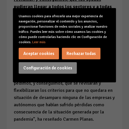
pudieran llegar a todos los sectores y a todas
las empresas y autónomos”
Usamos cookies para ofrecerle una mejor experiencia de
navegación, personalizar el contenido y los anuncios,
La presidenta de CAEB ha recordado que “en junio
proporcionar funciones de redes sociales y analizar nuestro
tráfico. Puedes leer más sobre cómo usamos las cookies y
ya tuvimos que reclamar, y conseguimos, que las
cómo puede controlarlas haciendo clic en Configuración de
ayudas pudieran llegar a todos los sectores y a
cookies.
Leer más
todas las empresas y autónomos y que no se
Aceptar cookies
Rechazar todas
perdiera ni un solo euro de los 855 millones
asignados a Balears por el Gobierno central para
Configuración de cookies
paliar los efectos de la crisis causada por el
coronavirus”. “En ese momento, desde CAEB
pedimos, y conseguimos, que se revisaran y
flexibilizaran los criterios para que no quedara en
situación de desamparo ninguna de las empresas y
autónomos que habían sufrido pérdidas como
consecuencia de la situación generada por la
pandemia”, ha reseñado Carmen Planas.