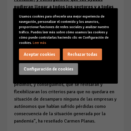
pudieran llegar a todos los sectores y a todas
las empresas y autónomos”
Usamos cookies para ofrecerle una mejor experiencia de
navegación, personalizar el contenido y los anuncios,
La presidenta de CAEB ha recordado que “en junio
proporcionar funciones de redes sociales y analizar nuestro
tráfico. Puedes leer más sobre cómo usamos las cookies y
ya tuvimos que reclamar, y conseguimos, que las
cómo puede controlarlas haciendo clic en Configuración de
ayudas pudieran llegar a todos los sectores y a
cookies.
Leer más
todas las empresas y autónomos y que no se
Aceptar cookies
Rechazar todas
perdiera ni un solo euro de los 855 millones
asignados a Balears por el Gobierno central para
Configuración de cookies
paliar los efectos de la crisis causada por el
coronavirus”. “En ese momento, desde CAEB
pedimos, y conseguimos, que se revisaran y
flexibilizaran los criterios para que no quedara en
situación de desamparo ninguna de las empresas y
autónomos que habían sufrido pérdidas como
consecuencia de la situación generada por la
pandemia”, ha reseñado Carmen Planas.