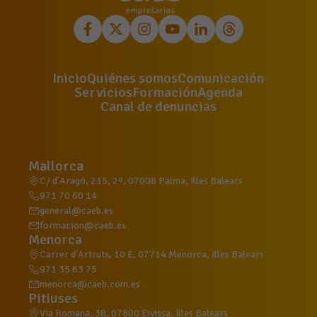
Inicio
Quiénes somos
Comunicación
Servicios
Formación
Agenda
Canal de denuncias
Mallorca
C/ d'Aragó, 215, 2º, 07008 Palma, Illes Balears
971 70 60 14
general@caeb.es
formacion@caeb.es
Menorca
Carrer d'Artrutx, 10 E, 07714 Menorca, Illes Balears
971 35 63 75
menorca@caeb.com.es
Pitiuses
Via Romana, 38, 07800 Eivissa, Illes Balears