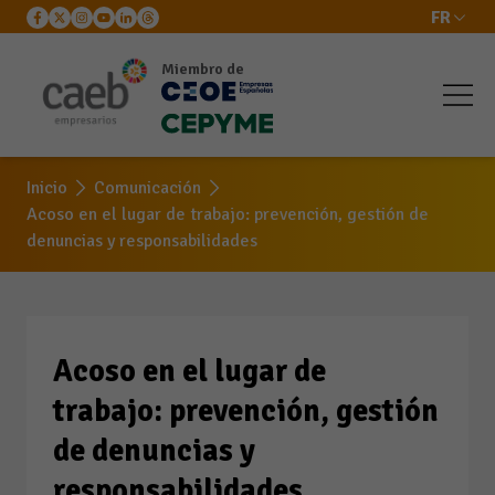
FR
Acoso en el lugar de
Miembro de
trabajo: prevención,
gestión de denuncias y
Inicio
Comunicación
Acoso en el lugar de trabajo: prevención, gestión de
responsabilidades
denuncias y responsabilidades
Acoso en el lugar de
trabajo: prevención, gestión
de denuncias y
responsabilidades