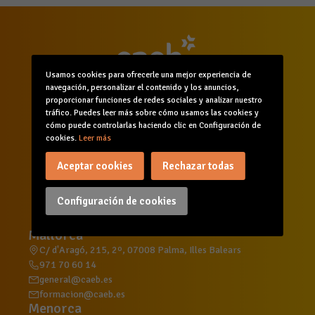
Usamos cookies para ofrecerle una mejor experiencia de
navegación, personalizar el contenido y los anuncios,
proporcionar funciones de redes sociales y analizar nuestro
tráfico. Puedes leer más sobre cómo usamos las cookies y
cómo puede controlarlas haciendo clic en Configuración de
cookies.
Leer más
Inicio
Quiénes somos
Comunicación
Servicios
Formación
Agenda
Aceptar cookies
Rechazar todas
Canal de denuncias
Configuración de cookies
Mallorca
C/ d'Aragó, 215, 2º, 07008 Palma, Illes Balears
971 70 60 14
general@caeb.es
formacion@caeb.es
Menorca