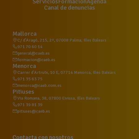
Servicios
Formación
Agenda
Canal de denuncias
Mallorca
C/ d'Aragó, 215, 2º, 07008 Palma, Illes Balears
971 70 60 14
general@caeb.es
formacion@caeb.es
Menorca
Carrer d'Artrutx, 10 E, 07714 Menorca, Illes Balears
971 35 63 75
menorca@caeb.com.es
Pitiuses
Via Romana, 38, 07800 Eivissa, Illes Balears
971 39 81 39
pitiuses@caeb.es
Contacta con nosotros