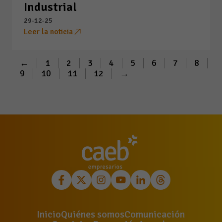
Industrial
29-12-25
Leer la noticia
←
1
2
3
4
5
6
7
8
9
10
11
12
→
Inicio
Quiénes somos
Comunicación