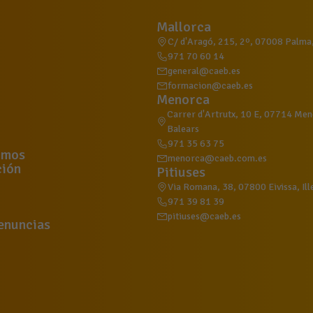
Mallorca
C/ d'Aragó, 215, 2º, 07008 Palma, 
971 70 60 14
general@caeb.es
formacion@caeb.es
Menorca
Carrer d'Artrutx, 10 E, 07714 Meno
Balears
971 35 63 75
omos
menorca@caeb.com.es
ión
Pitiuses
Via Romana, 38, 07800 Eivissa, Ill
971 39 81 39
pitiuses@caeb.es
enuncias