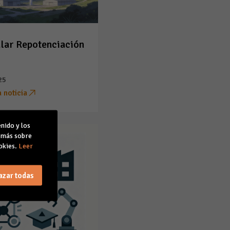
lar Repotenciación
25
a noticia
nido y los
r más sobre
okies.
Leer
azar todas