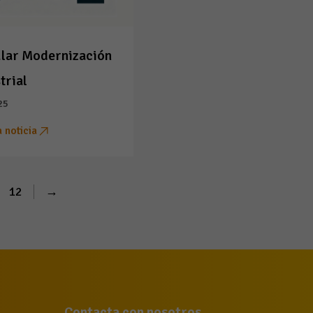
ular Modernización
trial
25
a noticia
12
→
Contacta con nosotros