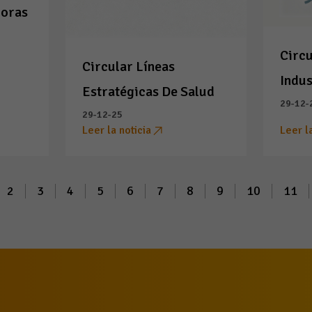
doras
Circ
Circular Líneas
Indus
Estratégicas De Salud
29-12-
29-12-25
Leer la noticia
Leer l
2
3
4
5
6
7
8
9
10
11