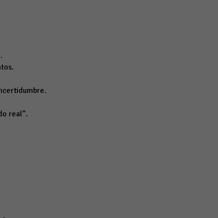
.
atos.
incertidumbre.
do real”.