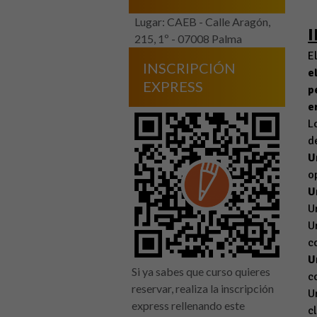
Lugar: CAEB - Calle Aragón,
215, 1º - 07008 Palma
E
INSCRIPCIÓN
e
EXPRESS
p
e
L
d
U
o
U
U
U
c
U
Si ya sabes que curso quieres
c
reservar, realiza la inscripción
U
express rellenando este
c