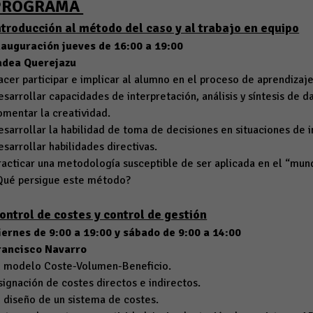
PROGRAMA
ntroducción al método del caso y al trabajo en equipo
nauguración jueves de 16:00 a 19:00
adea
Querejazu
acer participar e implicar al alumno en el proceso de aprendizaje
esarrollar capacidades de interpretación, análisis y síntesis de d
omentar la creatividad.
esarrollar la habilidad de toma de decisiones en situaciones de 
esarrollar habilidades directivas.
racticar una metodología susceptible de ser aplicada en el “mun
Qué persigue este método?
ontrol de costes y control de gestión
iernes de 9:00 a 19:00 y sábado
de 9:00 a 14:00
rancisco Navarro
l modelo Coste-Volumen-Beneficio.
signación de costes directos e indirectos.
l diseño de un sistema de costes.