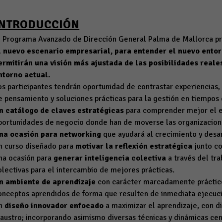
INTRODUCCIÓN
l Programa Avanzado de Dirección General Palma de Mallorca p
l nuevo escenario empresarial, para entender el nuevo entor
ermitirán una visión más ajustada de las posibilidades real
ntorno actual.
os participantes tendrán oportunidad de contrastar experiencias,
e pensamiento y soluciones prácticas para la gestión en tiempos
n catálogo de
claves estratégicas
para comprender mejor el en
portunidades de negocio donde han de moverse las organizacion
na ocasión para networking
que ayudará al crecimiento y desar
n curso diseñado para
motivar
la reflexión estratégica
junto co
na ocasión para
generar
inteligencia
colectiva
a través del tr
olectivas para el intercambio de mejores prácticas.
n ambiente de aprendizaje
con carácter marcadamente práctico 
onceptos aprendidos de forma que resulten de inmediata ejecuci
n
diseño innovador enfocado
a maximizar el aprendizaje, con d
laustro; incorporando asimismo diversas técnicas y dinámicas cent