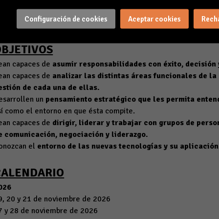
xperimenten las primeras etapas del proceso emprendedor traba
Configuración de cookies
Aceptar cookies
Rech
ntorno real.
OBJETIVOS
ean capaces de
asumir responsabilidades con éxito, decisión
ean capaces de
analizar las distintas áreas funcionales de l
estión de cada una de ellas.
esarrollen un
pensamiento estratégico que les permita enten
sí como el entorno en que ésta compite.
ean capaces de
dirigir, liderar y trabajar con grupos de pers
e comunicación, negociación y liderazgo.
onozcan el
entorno de las nuevas tecnologías y su aplicación
CALENDARIO
026
9, 20 y 21 de noviembre de 2026
7 y 28 de noviembre de 2026