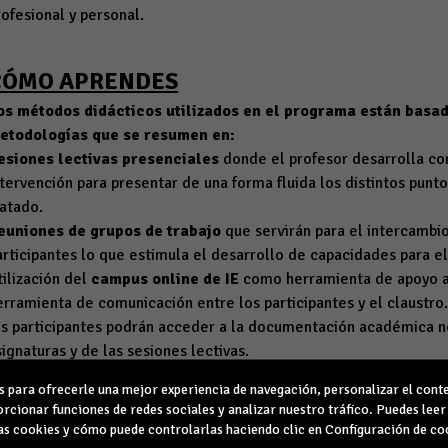
rofesional y personal.
CÓMO APRENDES
os métodos
didácticos
utilizados
en el programa
están basa
etodologías que se resumen en:
esiones lectivas presenciales
donde el profesor desarrolla co
ntervención para presentar de una forma fluida los distintos punto
ratado.
euniones de grupos de trabajo
que servirán para el intercambi
articipantes lo que estimula el desarrollo de capacidades para el
tilización del
campus online de IE
como herramienta de apoyo a
erramienta de comunicación entre los participantes y el claustro
os participantes podrán acceder a la documentación académica n
signaturas y de las sesiones lectivas.
iscusión de casos prácticos
en los que se trabaja sobre la bas
para ofrecerle una mejor experiencia de navegación, personalizar el conte
os datos y se proponen soluciones con la figura del profesor co
rcionar funciones de redes sociales y analizar nuestro tráfico. Puedes lee
esarrollo de un proyecto de fin de curso
por parte de los parti
s cookies y cómo puede controlarlas haciendo clic en Configuración de co
ódulo combinando el formato online y presencial con el objetivo