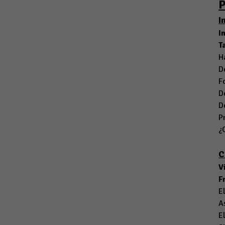
I
I
T
H
D
F
D
D
P
¿
C
V
F
E
A
E