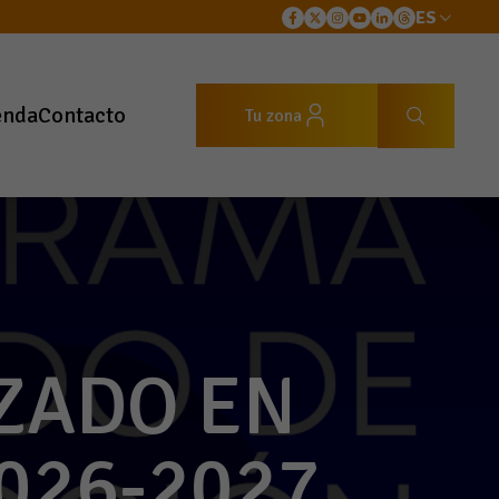
ES
enda
Contacto
Tu zona
ZADO EN
026-2027