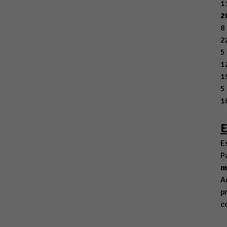
1
2
8
2
5
1
1
5
1
E
P
m
A
p
c