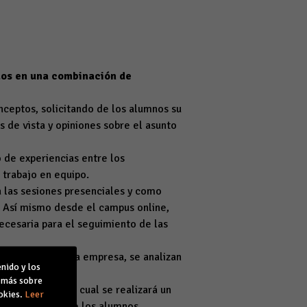
dos en
una combinación de
nceptos, solicitando de los alumnos su
s de vista y opiniones sobre el asunto
o de experiencias entre los
 trabajo en equipo.
 las sesiones presenciales y como
. Así mismo desde el campus online,
ecesaria para el seguimiento de las
e concreta de una empresa, se analizan
nido y los
mo moderador.
r más sobre
cipantes, para lo cual se realizará un
okies.
Leer
 principal de que los alumnos