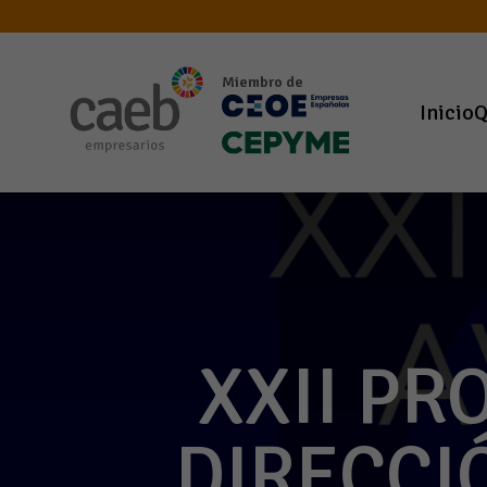
Miembro de
Inicio
Q
XXII P
DIRECCI