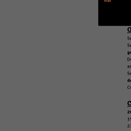
más
e
e
S
S
g
D
a
S
d
C
2
1
2