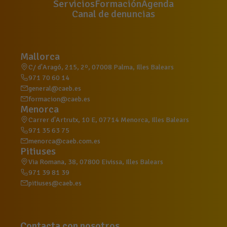
Servicios
Formación
Agenda
Canal de denuncias
Mallorca
C/ d'Aragó, 215, 2º, 07008 Palma, Illes Balears
971 70 60 14
general@caeb.es
formacion@caeb.es
Menorca
Carrer d'Artrutx, 10 E, 07714 Menorca, Illes Balears
971 35 63 75
menorca@caeb.com.es
Pitiuses
Via Romana, 38, 07800 Eivissa, Illes Balears
971 39 81 39
pitiuses@caeb.es
Contacta con nosotros