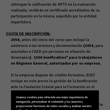
obtengan la calificación de APTO en la evaluación
realizada, recibirán un certificado acreditativo de su
participación en la misma, expedido por la entidad
impartidora.
CUOTA DE INSCRIPCIÓN:
205€,
antes del inicio del curso que incluye la
asistencia a las sesiones y documentación
(195€,
para
asociados a CAEB y/o personas en situación de
desempleo
). 130€ bonificables* para trabajadores
en Régimen General, autorizados por su empresa.
Si la empresa dispone de crédito formativo, BSEF
incluye en este precio la gestión de la bonificación
ante la Fundación Estatal para la Formación en el
Empleo. El pago será imprescindible para la
Usamos cookies para ofrecerle una mejor experiencia de
realización de los trámites necesarios para la
navegación, personalizar el contenido y los anuncios,
posterior bonificación de dichas actuaciones por parte
proporcionar funciones de redes sociales y analizar nuestro