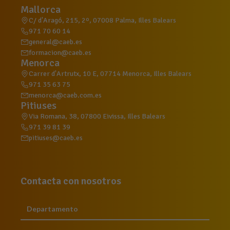
Mallorca
C/ d'Aragó, 215, 2º, 07008 Palma, Illes Balears
971 70 60 14
general@caeb.es
formacion@caeb.es
Menorca
Carrer d'Artrutx, 10 E, 07714 Menorca, Illes Balears
971 35 63 75
menorca@caeb.com.es
Pitiuses
Via Romana, 38, 07800 Eivissa, Illes Balears
971 39 81 39
pitiuses@caeb.es
Contacta con nosotros