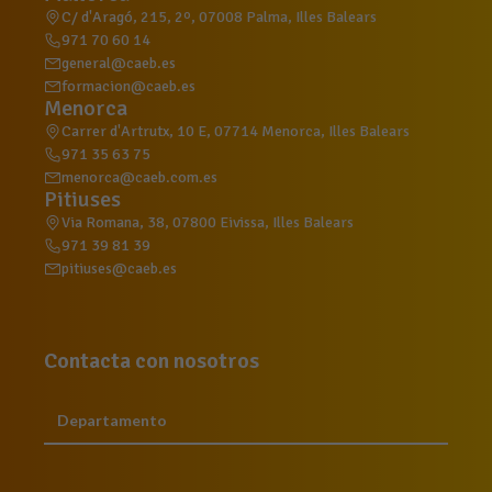
C/ d'Aragó, 215, 2º, 07008 Palma, Illes Balears
971 70 60 14
general@caeb.es
formacion@caeb.es
Menorca
Carrer d'Artrutx, 10 E, 07714 Menorca, Illes Balears
971 35 63 75
menorca@caeb.com.es
Pitiuses
Via Romana, 38, 07800 Eivissa, Illes Balears
971 39 81 39
pitiuses@caeb.es
Contacta con nosotros