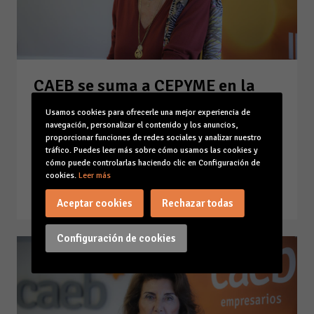
CAEB se suma a CEPYME en la
denuncia del deterioro del
Usamos cookies para ofrecerle una mejor experiencia de
diálogo social con el Ministerio
navegación, personalizar el contenido y los anuncios,
de Trabajo, que afecta
proporcionar funciones de redes sociales y analizar nuestro
tráfico. Puedes leer más sobre cómo usamos las cookies y
gravemente a las empresas
cómo puede controlarlas haciendo clic en Configuración de
cookies.
Leer más
13-05-26
Leer la noticia
Aceptar cookies
Rechazar todas
Configuración de cookies