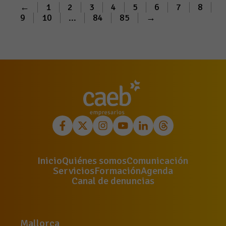
←
1
2
3
4
5
6
7
8
9
10
...
84
85
→
Inicio
Quiénes somos
Comunicación
Servicios
Formación
Agenda
Canal de denuncias
Mallorca