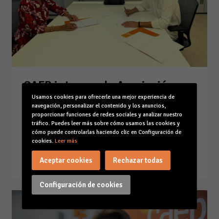
CAEB integra a la Asociación
empresarial de Punta Cana para
Usamos cookies para ofrecerle una mejor experiencia de
navegación, personalizar el contenido y los anuncios,
seguir construyendo sinergias
proporcionar funciones de redes sociales y analizar nuestro
con los empresarios de Baleares
tráfico. Puedes leer más sobre cómo usamos las cookies y
en República Dominicana
cómo puede controlarlas haciendo clic en Configuración de
cookies.
Leer más
17-07-26
Leer la noticia
Aceptar cookies
Rechazar todas
Configuración de cookies