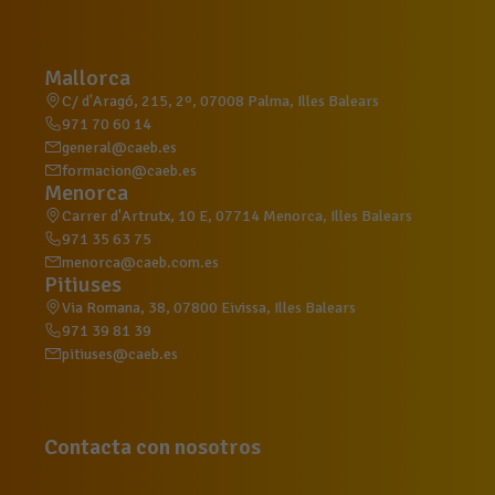
Mallorca
C/ d'Aragó, 215, 2º, 07008 Palma, Illes Balears
971 70 60 14
general@caeb.es
formacion@caeb.es
Menorca
Carrer d'Artrutx, 10 E, 07714 Menorca, Illes Balears
971 35 63 75
menorca@caeb.com.es
Pitiuses
Via Romana, 38, 07800 Eivissa, Illes Balears
971 39 81 39
pitiuses@caeb.es
Contacta con nosotros