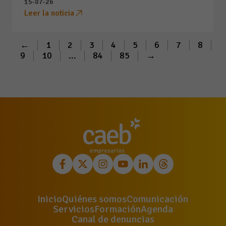
15-07-26
Leer la noticia
←
1
2
3
4
5
6
7
8
9
10
...
84
85
→
Inicio
Quiénes somos
Comunicación
Servicios
Formación
Agenda
Canal de denuncias