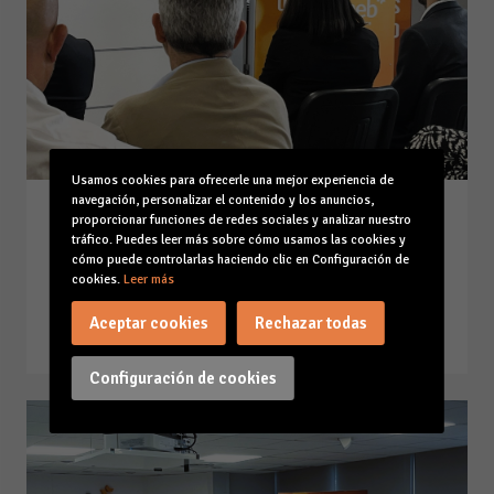
Usamos cookies para ofrecerle una mejor experiencia de
navegación, personalizar el contenido y los anuncios,
Bienvenida Jornada ‘Estrategias
proporcionar funciones de redes sociales y analizar nuestro
tráfico. Puedes leer más sobre cómo usamos las cookies y
prácticas para la reducción de la
cómo puede controlarlas haciendo clic en Configuración de
accidentalidad y EEPP’
cookies.
Leer más
13-06-24
Aceptar cookies
Rechazar todas
Leer la noticia
Configuración de cookies