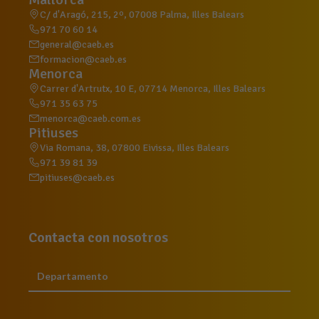
C/ d'Aragó, 215, 2º, 07008 Palma, Illes Balears
971 70 60 14
general@caeb.es
formacion@caeb.es
Menorca
Carrer d'Artrutx, 10 E, 07714 Menorca, Illes Balears
971 35 63 75
menorca@caeb.com.es
Pitiuses
Via Romana, 38, 07800 Eivissa, Illes Balears
971 39 81 39
pitiuses@caeb.es
Contacta con nosotros