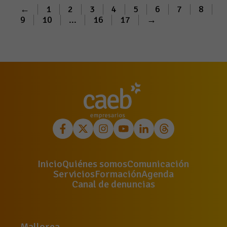
←
1
2
3
4
5
6
7
8
9
10
...
16
17
→
Inicio
Quiénes somos
Comunicación
Servicios
Formación
Agenda
Canal de denuncias
Mallorca