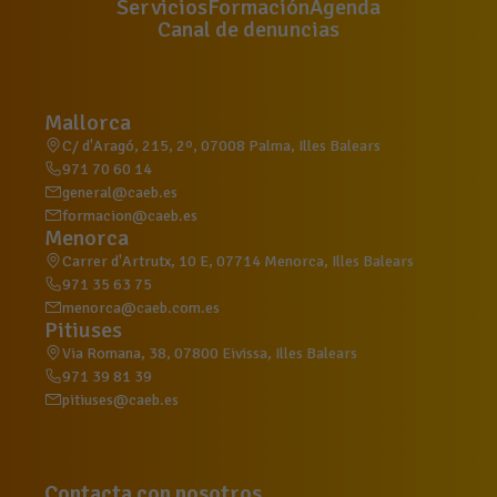
Servicios
Formación
Agenda
Canal de denuncias
Mallorca
C/ d'Aragó, 215, 2º, 07008 Palma, Illes Balears
971 70 60 14
general@caeb.es
formacion@caeb.es
Menorca
Carrer d'Artrutx, 10 E, 07714 Menorca, Illes Balears
971 35 63 75
menorca@caeb.com.es
Pitiuses
Via Romana, 38, 07800 Eivissa, Illes Balears
971 39 81 39
pitiuses@caeb.es
Contacta con nosotros