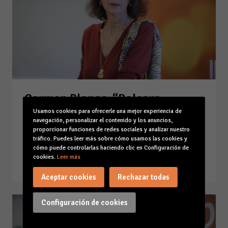
Carmen Planas: “Balears
necesita recuperar aún 4 de
Usamos cookies para ofrecerle una mejor experiencia de
navegación, personalizar el contenido y los anuncios,
cada 10 empleos perdidos por la
proporcionar funciones de redes sociales y analizar nuestro
pandemia”
tráfico. Puedes leer más sobre cómo usamos las cookies y
cómo puede controlarlas haciendo clic en Configuración de
03-08-21
cookies.
Leer más
Leer la noticia
Aceptar cookies
Rechazar todas
Configuración de cookies