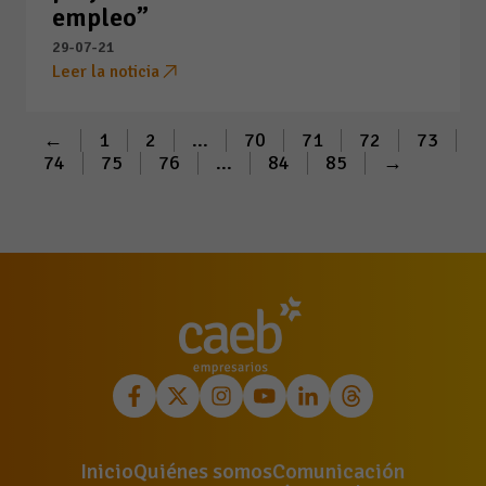
empleo”
29-07-21
Leer la noticia
←
1
2
...
70
71
72
73
74
75
76
...
84
85
→
Inicio
Quiénes somos
Comunicación