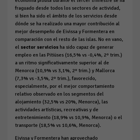
economía pitiusa durante el tercer trimestre se ha
fraguado desde todos los sectores de actividad,
si bien ha sido el ámbito de los servicios desde
dónde se ha realizado una mayor contribución al
mejor desempeño de Eivissa y Formentera en
comparación con el resto de las islas. No en vano,
el
sector servicios
ha sido capaz de generar
empleo en las Pitiüses (16,5%
vs
-0,4%, 2º trim.)
a un ritmo significativamente superior al de
Menorca (10,9%
vs
3,1%, 2º trim.) y Mallorca
(7,3%
vs
-3,5%, 2º trim.), favorecido,
especialmente, por el mejor comportamiento
relativo observado en los segmentos del
alojamiento (32,5%
vs
20%, Menorca), las
actividades artísticas, recreativas y de
entretenimiento (18,9%
vs
10,9%, Menorca) o el
transporte (18,5%
vs
10,6%, Menorca).
Eivissa y Formentera han aprovechado