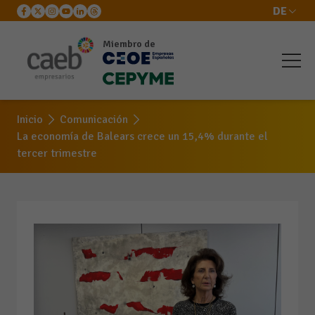
DE
Miembro de
Inicio
Comunicación
La economía de Balears crece un 15,4% durante el
tercer trimestre