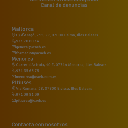
Canal de denuncias
Mallorca
C/ d'Aragó, 215, 2º, 07008 Palma, Illes Balears
971 70 60 14
general@caeb.es
formacion@caeb.es
Menorca
Carrer d'Artrutx, 10 E, 07714 Menorca, Illes Balears
971 35 63 75
menorca@caeb.com.es
Pitiuses
Via Romana, 38, 07800 Eivissa, Illes Balears
971 39 81 39
pitiuses@caeb.es
Contacta con nosotros