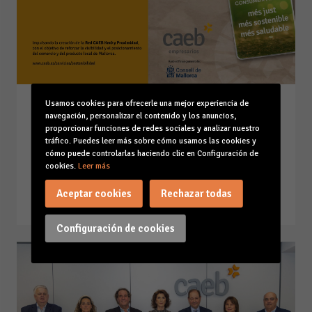
Usamos cookies para ofrecerle una mejor experiencia de
CAEB crea la Red Km0 para
navegación, personalizar el contenido y los anuncios,
reforzar la visibilidad y el
proporcionar funciones de redes sociales y analizar nuestro
tráfico. Puedes leer más sobre cómo usamos las cookies y
posicionamiento del comercio y
cómo puede controlarlas haciendo clic en Configuración de
producto local de Mallorca
cookies.
Leer más
07-07-26
Aceptar cookies
Rechazar todas
Leer la noticia
Configuración de cookies