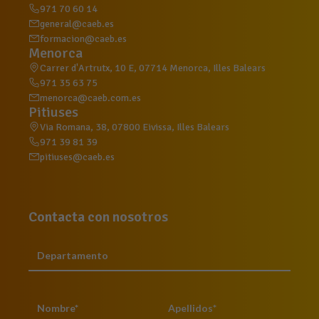
971 70 60 14
general@caeb.es
formacion@caeb.es
Menorca
Carrer d'Artrutx, 10 E, 07714 Menorca, Illes Balears
971 35 63 75
menorca@caeb.com.es
Pitiuses
Via Romana, 38, 07800 Eivissa, Illes Balears
971 39 81 39
pitiuses@caeb.es
Contacta con nosotros