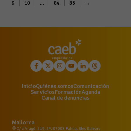
9
10
...
84
85
→
Inicio
Quiénes somos
Comunicación
Servicios
Formación
Agenda
Canal de denuncias
Mallorca
C/ d'Aragó, 215, 2º, 07008 Palma, Illes Balears