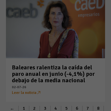
Baleares ralentiza la caída del
paro anual en junio (-4,1%) por
debajo de la media nacional
02-07-26
Leer la noticia
←
1
2
3
4
5
6
7
8