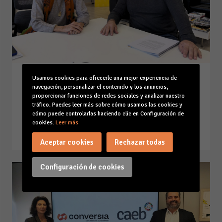
Carmen Planas recibe al nuevo
Usamos cookies para ofrecerle una mejor experiencia de
navegación, personalizar el contenido y los anuncios,
presidente de ASINEM, Franco
proporcionar funciones de redes sociales y analizar nuestro
Mójer
tráfico. Puedes leer más sobre cómo usamos las cookies y
cómo puede controlarlas haciendo clic en Configuración de
26-01-26
cookies.
Leer más
Leer la noticia
Aceptar cookies
Rechazar todas
Configuración de cookies