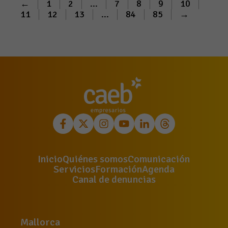
←
1
2
...
7
8
9
10
11
12
13
...
84
85
→
Inicio
Quiénes somos
Comunicación
Servicios
Formación
Agenda
Canal de denuncias
Mallorca