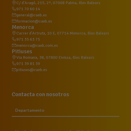
C/ d'Aragó, 215, 2º, 07008 Palma, Illes Balears
971 70 60 14
general@caeb.es
formacion@caeb.es
Menorca
Carrer d'Artrutx, 10 E, 07714 Menorca, Illes Balears
971 35 63 75
menorca@caeb.com.es
Pitiuses
Via Romana, 38, 07800 Eivissa, Illes Balears
971 39 81 39
pitiuses@caeb.es
Contacta con nosotros