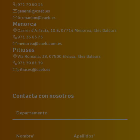
971 70 60 14
general@caeb.es
formacion@caeb.es
Menorca
Carrer d'Artrutx, 10 E, 07714 Menorca, Illes Balears
971 35 63 75
menorca@caeb.com.es
Pitiuses
Via Romana, 38, 07800 Eivissa, Illes Balears
971 39 81 39
pitiuses@caeb.es
Contacta con nosotros