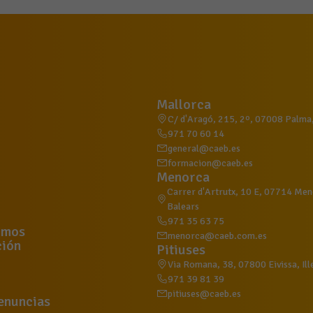
Mallorca
C/ d'Aragó, 215, 2º, 07008 Palma, 
971 70 60 14
general@caeb.es
formacion@caeb.es
Menorca
Carrer d'Artrutx, 10 E, 07714 Meno
Balears
971 35 63 75
omos
menorca@caeb.com.es
ión
Pitiuses
Via Romana, 38, 07800 Eivissa, Ill
971 39 81 39
pitiuses@caeb.es
enuncias