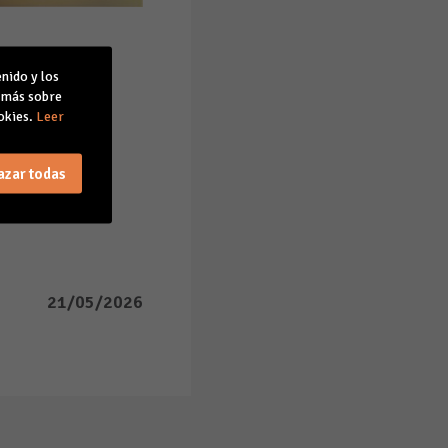
 2026
nido y los
r más sobre
Mayo
okies.
Leer
azar todas
21/05/2026