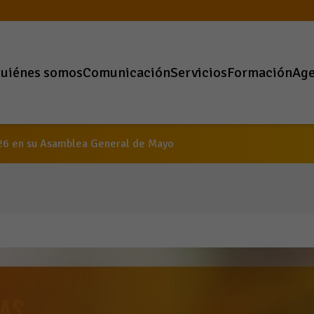
uiénes somos
Comunicación
Servicios
Formación
Ag
26 en su Asamblea General de Mayo