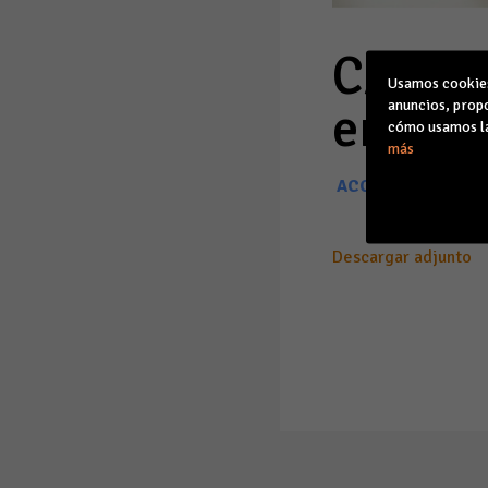
CAEB p
Usamos cookies 
anuncios, propo
en su 
cómo usamos la
más
ACCEDER A LOS OB
Descargar adjunto