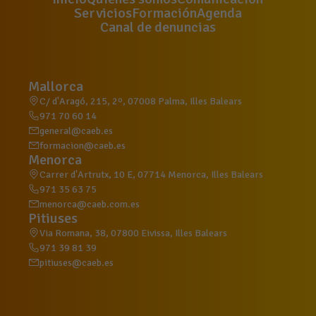
Servicios
Formación
Agenda
Canal de denuncias
Mallorca
C/ d'Aragó, 215, 2º, 07008 Palma, Illes Balears
971 70 60 14
general@caeb.es
formacion@caeb.es
Menorca
Carrer d'Artrutx, 10 E, 07714 Menorca, Illes Balears
971 35 63 75
menorca@caeb.com.es
Pitiuses
Via Romana, 38, 07800 Eivissa, Illes Balears
971 39 81 39
pitiuses@caeb.es