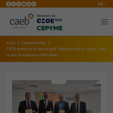
ES
Miembro de
Inicio
Comunicación
CAEB presenta la nueva guía 'Vigilancia de la Salud. Todo
lo que la empresa debe saber'