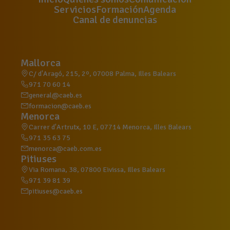
Servicios
Formación
Agenda
Canal de denuncias
Mallorca
C/ d'Aragó, 215, 2º, 07008 Palma, Illes Balears
971 70 60 14
general@caeb.es
formacion@caeb.es
Menorca
Carrer d'Artrutx, 10 E, 07714 Menorca, Illes Balears
971 35 63 75
menorca@caeb.com.es
Pitiuses
Via Romana, 38, 07800 Eivissa, Illes Balears
971 39 81 39
pitiuses@caeb.es