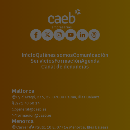
Inicio
Quiénes somos
Comunicación
Servicios
Formación
Agenda
Canal de denuncias
Mallorca
C/ d'Aragó, 215, 2º, 07008 Palma, Illes Balears
971 70 60 14
general@caeb.es
formacion@caeb.es
Menorca
Carrer d'Artrutx, 10 E, 07714 Menorca, Illes Balears