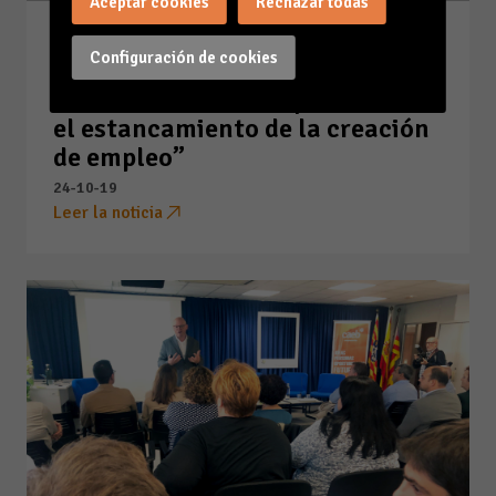
Aceptar cookies
Rechazar todas
CAEB insta a “implementar
Configuración de cookies
medidas que favorezcan la
resiliencia de las empresas ante
el estancamiento de la creación
de empleo”
24-10-19
Leer la noticia