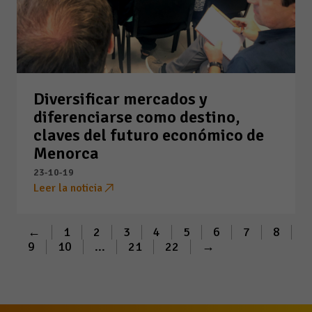
Diversificar mercados y
diferenciarse como destino,
claves del futuro económico de
Menorca
23-10-19
Leer la noticia
←
1
2
3
4
5
6
7
8
9
10
...
21
22
→