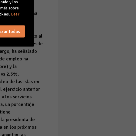
nido y los
 a la Seguridad
r más sobre
ínea con la última
okies.
Leer
pleo avanza a un
liados a la
azar todas
 un 1,9% respecto al
l más moderado desde
bargo, ha señalado
n de empleo ha
re) y la
 vs 2,3%,
leo de las islas en
 ejercicio anterior
 y los servicios
va, un porcentaje
tiene
 la presidenta de
a en los próximos
 apuntan las