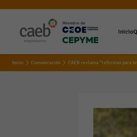
Miembro de
Inicio
Q
Inicio
Comunicación
CAEB reclama “reformas para im