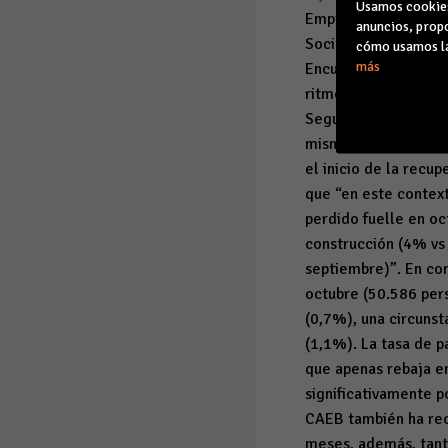
Usamos cookies 
Empresariales de Bal
anuncios, propo
Social y paro public
cómo usamos la
más
Encuesta de Població
ritmo cada vez menor
Seguridad Social du
mismo periodo del a
el inicio de la recu
que “en este context
perdido fuelle en oc
construcción (4% vs
septiembre)”. En con
octubre (50.586 per
(0,7%), una circunst
(1,1%). La tasa de p
que apenas rebaja e
significativamente p
CAEB también ha rec
meses, además, tant