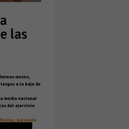
ra
e las
róximos meses,
iesgos a la baja de
 la media nacional
los del ejercicio
 Planas, pulsando
ciones