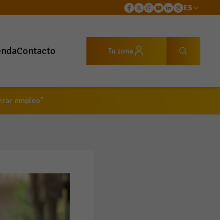
ES
enda
Contacto
Tu zona
nerar empleo”