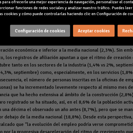
para ofrecerle una mejor experiencia de navegación, personalizar el conte
ears (CAEB), Carmen Planas, ha valorado las cifras de afiliación
rcionar funciones de redes sociales y analizar nuestro tráfico. Puedes lee
adas hoy, destacando su “preocupación” por el hecho de que “en l
s cookies y cómo puede controlarlas haciendo clic en Configuración de co
n Activa, los datos registrales confirman que la creación de em
”. Planas ha explicado que el número medio de trabajadores afi
Configuración de cookies
Aceptar cookies
Rech
rante el mes de octubre (535.607 personas) se ha incrementado
ño anterior, un porcentaje que representa el avance interanua
peración económica e inferior a la media nacional (2,3%). Sin em
o, los registros de afiliación apuntan a que el ritmo de creació
tubre tanto en los sectores de la industria (1,4% vs 2%, septiemb
 4,3%, septiembre) como, especialmente, en los servicios (1,8%
secuencia, el número de personas inscritas en la oficinas de emp
sonas) se ha incrementado levemente respecto al mismo mes del
ancia que ha hecho extensiva al ámbito de la construcción (2,8%)
aro registrado se ha situado, así, en el 8,6% de la población acti
n una décima el observado un año antes (8,7%), pero que se man
or debajo de la media nacional (18,8%). Desde esta perspectiva,
alcado que “la evolución del empleo podría verse comprometid
o por la progresiva desaceleración del ritmo de crecimiento que