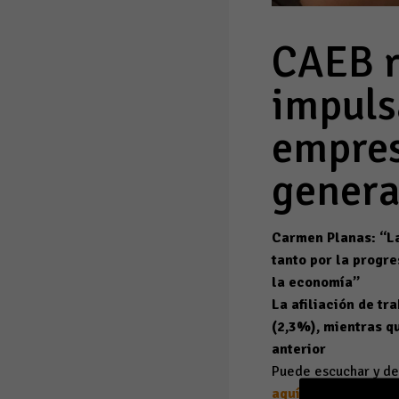
CAEB r
impuls
empres
genera
Carmen Planas: “La
tanto por la progre
la economía”
La afiliación de tr
(2,3%), mientras qu
anterior
Puede escuchar y de
aquí
. Palma, 5 de n