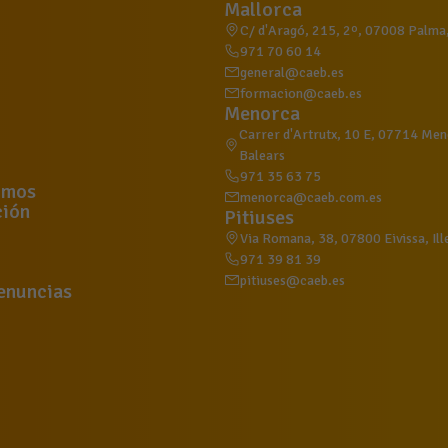
Mallorca
C/ d'Aragó, 215, 2º, 07008 Palma, 
971 70 60 14
general@caeb.es
formacion@caeb.es
Menorca
Carrer d'Artrutx, 10 E, 07714 Meno
Balears
971 35 63 75
omos
menorca@caeb.com.es
ión
Pitiuses
Via Romana, 38, 07800 Eivissa, Ill
971 39 81 39
pitiuses@caeb.es
enuncias