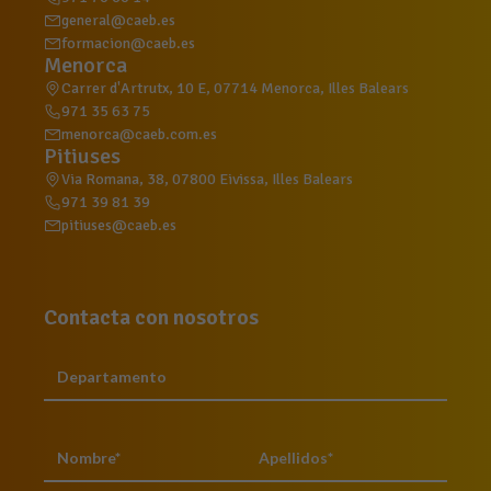
general@caeb.es
formacion@caeb.es
Menorca
Carrer d'Artrutx, 10 E, 07714 Menorca, Illes Balears
971 35 63 75
menorca@caeb.com.es
Pitiuses
Via Romana, 38, 07800 Eivissa, Illes Balears
971 39 81 39
pitiuses@caeb.es
Contacta con nosotros