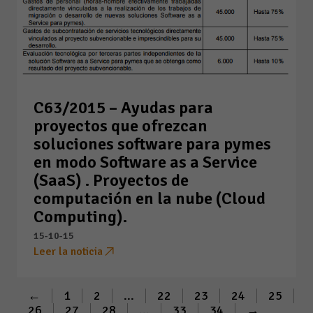
C63/2015 – Ayudas para
proyectos que ofrezcan
soluciones software para pymes
en modo Software as a Service
(SaaS) . Proyectos de
computación en la nube (Cloud
Computing).
15-10-15
Leer la noticia
←
1
2
...
22
23
24
25
26
27
28
...
33
34
→